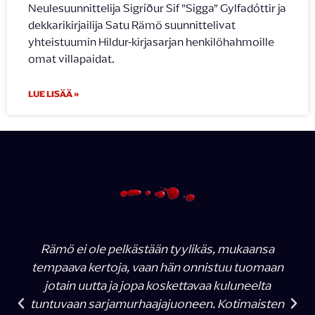
Neulesuunnittelija Sigríður Sif ”Sigga” Gylfadóttir ja
dekkarikirjailija Satu Rämö suunnittelivat
yhteistuumin Hildur-kirjasarjan henkilöhahmoille
omat villapaidat.
LUE LISÄÄ »
Rämö ei ole pelkästään tyylikäs, mukaansa
tempaava kertoja, vaan hän onnistuu tuomaan
jotain uutta ja jopa koskettavaa kuluneelta
tuntuvaan sarjamurhaajajuoneen. Kotimaisten