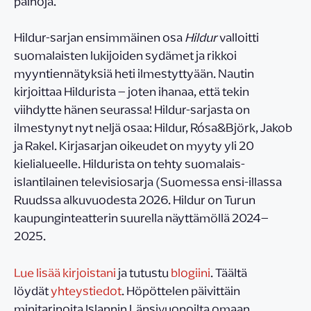
painoja.
Hildur-sarjan ensimmäinen osa
Hildur
valloitti
suomalaisten lukijoiden sydämet ja rikkoi
myyntiennätyksiä heti ilmestyttyään. Nautin
kirjoittaa Hildurista – joten ihanaa, että tekin
viihdytte hänen seurassa! Hildur-sarjasta on
ilmestynyt nyt neljä osaa: Hildur, Rósa&Björk, Jakob
ja Rakel. Kirjasarjan oikeudet on myyty yli 20
kielialueelle. Hildurista on tehty suomalais-
islantilainen televisiosarja (Suomessa ensi-illassa
Ruudssa alkuvuodesta 2026. Hildur on Turun
kaupunginteatterin suurella näyttämöllä 2024–
2025.
Lue lisää kirjoistani
ja tutustu
blogiini
. Täältä
löydät
yhteystiedot
. Höpöttelen päivittäin
minitarinoita Islannin Länsivuonoilta omaan