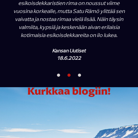
esikoisdekkaristien rima on noussut viime
vuosina korkealle, mutta Satu Rämö ylittää sen
vaivatta ja nostaa rimaa vielä lisää. Näin täysin
valmiita, kypsiä ja keskenään aivan erilaisia
kotimaisia esikoisdekkareita on ilo lukea.
Kansan Uutiset
18.6.2022
Kurkkaa blogiin!