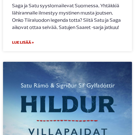
Saga ja Satu syyslomailevat Suomessa. Yhtäkkiä
lähirannalle ilmestyy mystinen musta joutsen.
Onko Tiiraluodon legenda totta? Siitä Satu ja Saga
aikovat ottaa selvää. Satujen Saaret -sarja jatkuu!
LUE LISÄÄ »