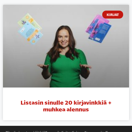
KIRJAT
Listasin sinulle 20 kirjavinkkiä +
muhkea alennus