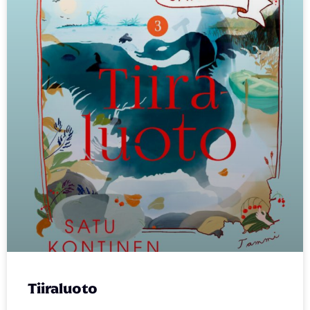
Tiiraluoto