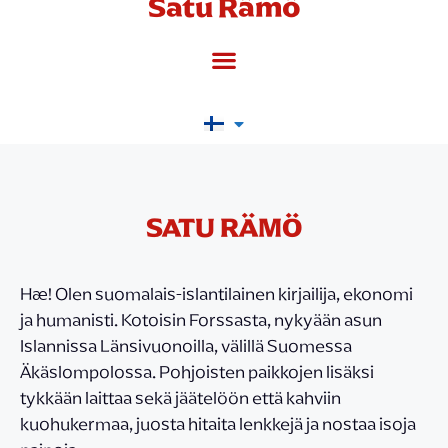
Satu Rämö
SATU RÄMÖ
Hæ! Olen suomalais-islantilainen kirjailija, ekonomi
ja humanisti. Kotoisin Forssasta, nykyään asun
Islannissa Länsivuonoilla, välillä Suomessa
Äkäslompolossa. Pohjoisten paikkojen lisäksi
tykkään laittaa sekä jäätelöön että kahviin
kuohukermaa, juosta hitaita lenkkejä ja nostaa isoja