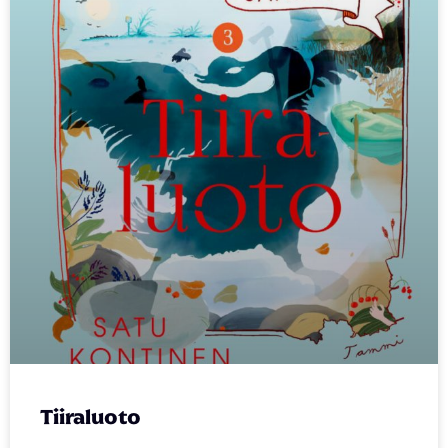
Tiiraluoto