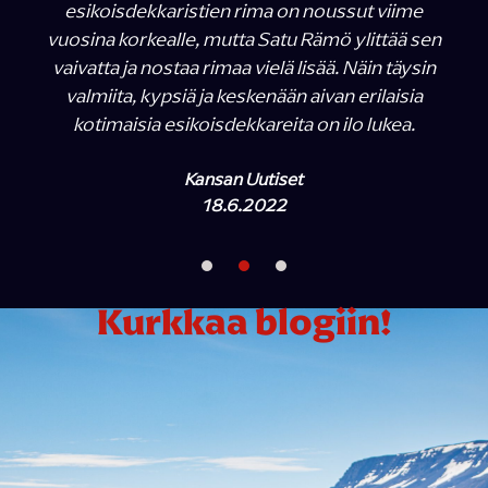
esikoisdekkaristien rima on noussut viime
vuosina korkealle, mutta Satu Rämö ylittää sen
vaivatta ja nostaa rimaa vielä lisää. Näin täysin
valmiita, kypsiä ja keskenään aivan erilaisia
kotimaisia esikoisdekkareita on ilo lukea.
Kansan Uutiset
18.6.2022
Kurkkaa blogiin!