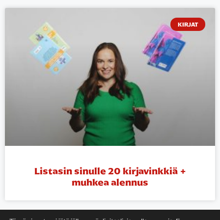
KIRJAT
Listasin sinulle 20 kirjavinkkiä +
muhkea alennus