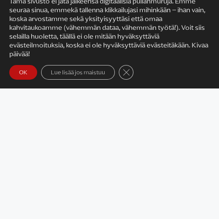
Tämä sivusto ei jätä jälkeensä digitaalisia pullanmuruja. Emme
seuraa sinua, emmekä tallenna klikkailujasi mihinkään – ihan vain,
KIRJAILIJAN TYÖ
koska arvostamme sekä yksityisyyttäsi että omaa
kahvitaukoamme (vähemmän dataa, vähemmän työtä!). Voit siis
selailla huoletta, täällä ei ole mitään hyväksyttäviä
evästeilmoituksia, koska ei ole hyväksyttäviä evästeitäkään. Kivaa
päivää!
Sulje evästebanneri
OK
Lue lisää jos maistuu
Satu Rämö – kirjailijavierailut
KIRJAT