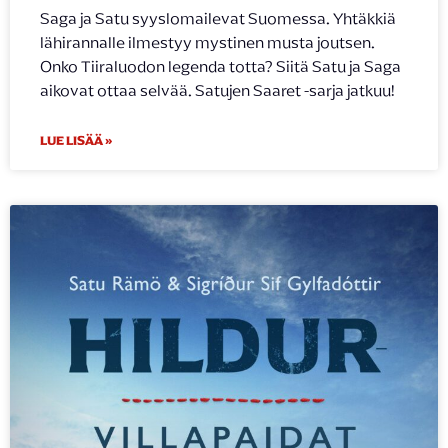
Saga ja Satu syyslomailevat Suomessa. Yhtäkkiä
lähirannalle ilmestyy mystinen musta joutsen.
Onko Tiiraluodon legenda totta? Siitä Satu ja Saga
aikovat ottaa selvää. Satujen Saaret -sarja jatkuu!
LUE LISÄÄ »