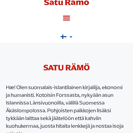
Satu Rämö
SATU RÄMÖ
Hæ! Olen suomalais-islantilainen kirjailija, ekonomi
ja humanisti. Kotoisin Forssasta, nykyään asun
Islannissa Länsivuonoilla, välillä Suomessa
Äkäslompolossa. Pohjoisten paikkojen lisäksi
tykkään laittaa sekä jäätelöön että kahviin
kuohukermaa, juosta hitaita lenkkejä ja nostaa isoja