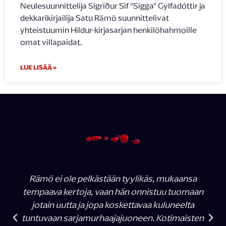
Neulesuunnittelija Sigríður Sif ”Sigga” Gylfadóttir ja
dekkarikirjailija Satu Rämö suunnittelivat
yhteistuumin Hildur-kirjasarjan henkilöhahmoille
omat villapaidat.
LUE LISÄÄ »
Rämö ei ole pelkästään tyylikäs, mukaansa
tempaava kertoja, vaan hän onnistuu tuomaan
jotain uutta ja jopa koskettavaa kuluneelta
tuntuvaan sarjamurhaajajuoneen. Kotimaisten