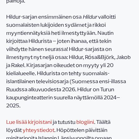
painoja.
Hildur-sarjan ensimmäinen osa
Hildur
valloitti
suomalaisten lukijoiden sydämet ja rikkoi
myyntiennätyksiä heti ilmestyttyään. Nautin
kirjoittaa Hildurista – joten ihanaa, että tekin
viihdytte hänen seurassa! Hildur-sarjasta on
ilmestynyt nyt neljä osaa: Hildur, Rósa&Björk, Jakob
ja Rakel. Kirjasarjan oikeudet on myyty yli 20
kielialueelle. Hildurista on tehty suomalais-
islantilainen televisiosarja (Suomessa ensi-illassa
Ruudssa alkuvuodesta 2026. Hildur on Turun
kaupunginteatterin suurella näyttämöllä 2024–
2025.
Lue lisää kirjoistani
ja tutustu
blogiini
. Täältä
löydät
yhteystiedot
. Höpöttelen päivittäin
minitarinoita Islannin Länsivuonoilta omaan