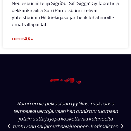
Neulesuunnittelija Sigríður Sif ”Sigga” Gylfadóttir ja
dekkarikirjailija Satu Rämö suunnittelivat
yhteistuumin Hildur-kirjasarjan henkilöhahmoille
omat villapaidat.
LUE LISÄÄ »
Rämö ei ole pelkästään tyylikäs, mukaansa
tempaava kertoja, vaan hän onnistuu tuomaan
jotain uutta ja jopa koskettavaa kuluneelta
tuntuvaan sarjamurhaajajuoneen. Kotimaisten