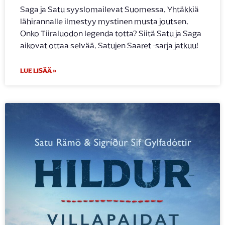
Saga ja Satu syyslomailevat Suomessa. Yhtäkkiä
lähirannalle ilmestyy mystinen musta joutsen.
Onko Tiiraluodon legenda totta? Siitä Satu ja Saga
aikovat ottaa selvää. Satujen Saaret -sarja jatkuu!
LUE LISÄÄ »