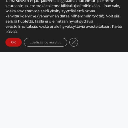
Tämä sivusto ei jätä jälkeensä digitaalisia pullanmuruja. Emme
seuraa sinua, emmekä tallenna klikkailujasi mihinkään – ihan vain,
KIRJAILIJAN TYÖ
koska arvostamme sekä yksityisyyttäsi että omaa
kahvitaukoamme (vähemmän dataa, vähemmän työtä!). Voit siis
selailla huoletta, täällä ei ole mitään hyväksyttäviä
evästeilmoituksia, koska ei ole hyväksyttäviä evästeitäkään. Kivaa
päivää!
Sulje evästebanneri
OK
Lue lisää jos maistuu
Satu Rämö – kirjailijavierailut
KIRJAT