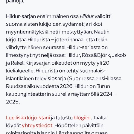
painoja.
Hildur-sarjan ensimmäinen osa
Hildur
valloitti
suomalaisten lukijoiden sydämet ja rikkoi
myyntiennätyksiä heti ilmestyttyään. Nautin
kirjoittaa Hildurista – joten ihanaa, että tekin
viihdytte hänen seurassa! Hildur-sarjasta on
ilmestynyt nyt neljä osaa: Hildur, Rósa&Björk, Jakob
ja Rakel. Kirjasarjan oikeudet on myyty yli 20
kielialueelle. Hildurista on tehty suomalais-
islantilainen televisiosarja (Suomessa ensi-illassa
Ruudssa alkuvuodesta 2026. Hildur on Turun
kaupunginteatterin suurella näyttämöllä 2024–
2025.
Lue lisää kirjoistani
ja tutustu
blogiini
. Täältä
löydät
yhteystiedot
. Höpöttelen päivittäin
minitarinoita Islannin Länsivuonoilta omaan