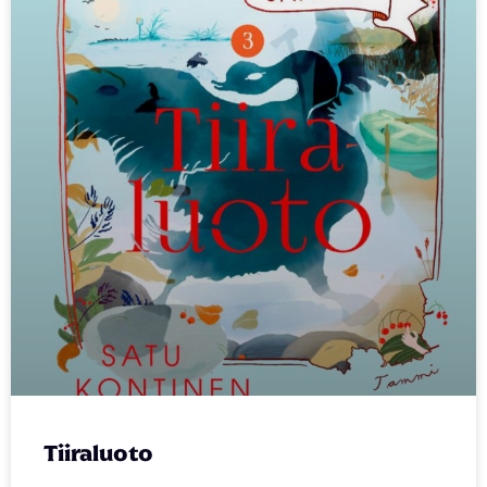
Tiiraluoto