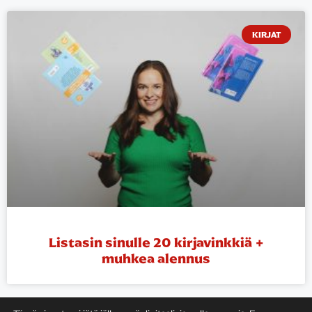
KIRJAT
Listasin sinulle 20 kirjavinkkiä +
muhkea alennus