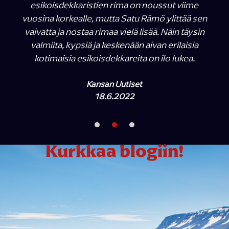
esikoisdekkaristien rima on noussut viime
vuosina korkealle, mutta Satu Rämö ylittää sen
vaivatta ja nostaa rimaa vielä lisää. Näin täysin
valmiita, kypsiä ja keskenään aivan erilaisia
kotimaisia esikoisdekkareita on ilo lukea.
Kansan Uutiset
18.6.2022
Kurkkaa blogiin!