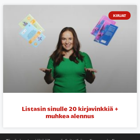
KIRJAT
Listasin sinulle 20 kirjavinkkiä +
muhkea alennus