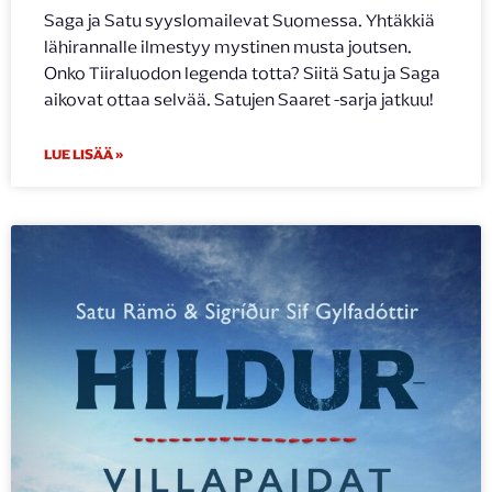
Saga ja Satu syyslomailevat Suomessa. Yhtäkkiä
lähirannalle ilmestyy mystinen musta joutsen.
Onko Tiiraluodon legenda totta? Siitä Satu ja Saga
aikovat ottaa selvää. Satujen Saaret -sarja jatkuu!
LUE LISÄÄ »