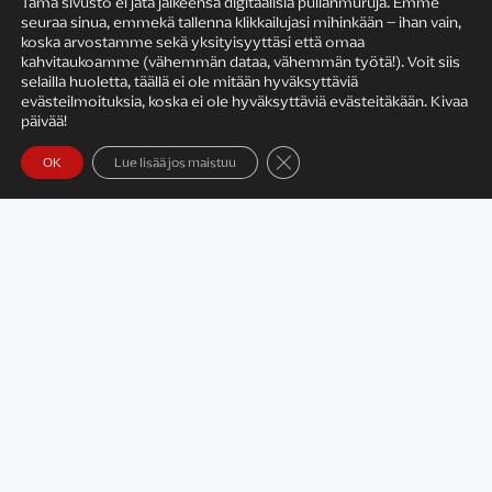
Tämä sivusto ei jätä jälkeensä digitaalisia pullanmuruja. Emme
seuraa sinua, emmekä tallenna klikkailujasi mihinkään – ihan vain,
KIRJAILIJAN TYÖ
koska arvostamme sekä yksityisyyttäsi että omaa
kahvitaukoamme (vähemmän dataa, vähemmän työtä!). Voit siis
selailla huoletta, täällä ei ole mitään hyväksyttäviä
evästeilmoituksia, koska ei ole hyväksyttäviä evästeitäkään. Kivaa
päivää!
Sulje evästebanneri
OK
Lue lisää jos maistuu
Satu Rämö – kirjailijavierailut
KIRJAT