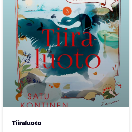
Tiiraluoto