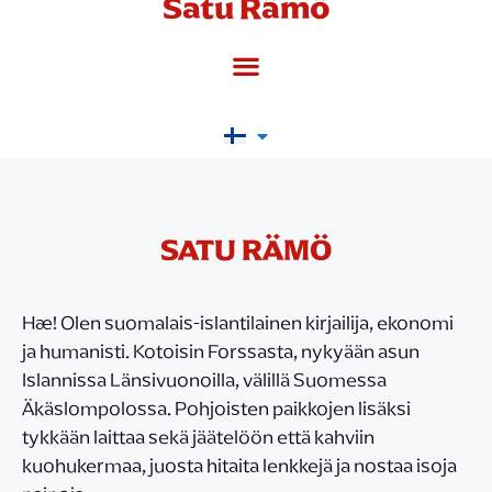
Satu Rämö
SATU RÄMÖ
Hæ! Olen suomalais-islantilainen kirjailija, ekonomi
ja humanisti. Kotoisin Forssasta, nykyään asun
Islannissa Länsivuonoilla, välillä Suomessa
Äkäslompolossa. Pohjoisten paikkojen lisäksi
tykkään laittaa sekä jäätelöön että kahviin
kuohukermaa, juosta hitaita lenkkejä ja nostaa isoja