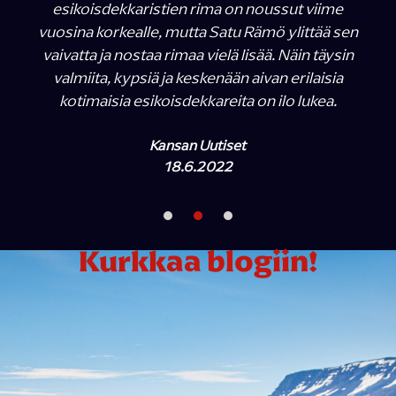
esikoisdekkaristien rima on noussut viime
vuosina korkealle, mutta Satu Rämö ylittää sen
vaivatta ja nostaa rimaa vielä lisää. Näin täysin
valmiita, kypsiä ja keskenään aivan erilaisia
kotimaisia esikoisdekkareita on ilo lukea.
Kansan Uutiset
18.6.2022
Kurkkaa blogiin!