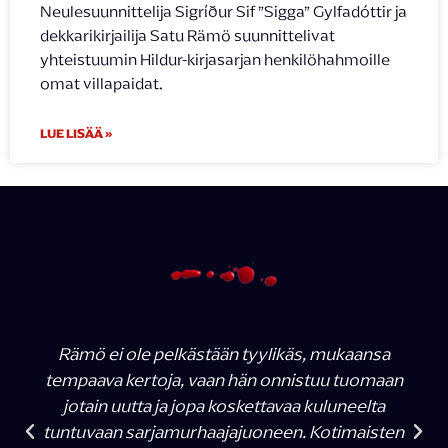
Neulesuunnittelija Sigríður Sif ”Sigga” Gylfadóttir ja
dekkarikirjailija Satu Rämö suunnittelivat
yhteistuumin Hildur-kirjasarjan henkilöhahmoille
omat villapaidat.
LUE LISÄÄ »
Rämö ei ole pelkästään tyylikäs, mukaansa
tempaava kertoja, vaan hän onnistuu tuomaan
jotain uutta ja jopa koskettavaa kuluneelta
tuntuvaan sarjamurhaajajuoneen. Kotimaisten