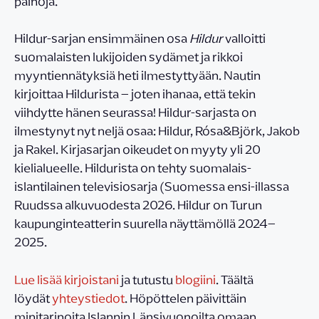
painoja.
Hildur-sarjan ensimmäinen osa
Hildur
valloitti
suomalaisten lukijoiden sydämet ja rikkoi
myyntiennätyksiä heti ilmestyttyään. Nautin
kirjoittaa Hildurista – joten ihanaa, että tekin
viihdytte hänen seurassa! Hildur-sarjasta on
ilmestynyt nyt neljä osaa: Hildur, Rósa&Björk, Jakob
ja Rakel. Kirjasarjan oikeudet on myyty yli 20
kielialueelle. Hildurista on tehty suomalais-
islantilainen televisiosarja (Suomessa ensi-illassa
Ruudssa alkuvuodesta 2026. Hildur on Turun
kaupunginteatterin suurella näyttämöllä 2024–
2025.
Lue lisää kirjoistani
ja tutustu
blogiini
. Täältä
löydät
yhteystiedot
. Höpöttelen päivittäin
minitarinoita Islannin Länsivuonoilta omaan