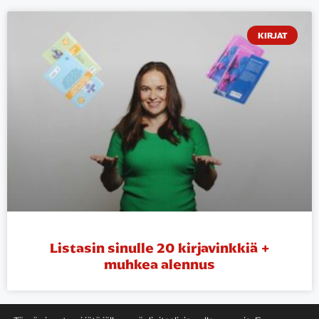
KIRJAT
Listasin sinulle 20 kirjavinkkiä +
muhkea alennus