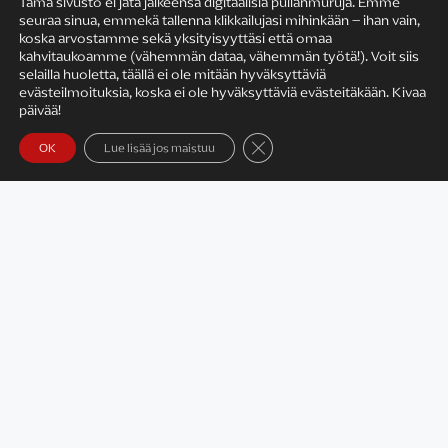
Tämä sivusto ei jätä jälkeensä digitaalisia pullanmuruja. Emme
seuraa sinua, emmekä tallenna klikkailujasi mihinkään – ihan vain,
KIRJAILIJAN TYÖ
koska arvostamme sekä yksityisyyttäsi että omaa
kahvitaukoamme (vähemmän dataa, vähemmän työtä!). Voit siis
selailla huoletta, täällä ei ole mitään hyväksyttäviä
evästeilmoituksia, koska ei ole hyväksyttäviä evästeitäkään. Kivaa
päivää!
Sulje evästebanneri
OK
Lue lisää jos maistuu
Satu Rämö – kirjailijavierailut
KIRJAT