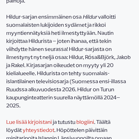
painoja.
Hildur-sarjan ensimmäinen osa
Hildur
valloitti
suomalaisten lukijoiden sydämet ja rikkoi
myyntiennätyksiä heti ilmestyttyään. Nautin
kirjoittaa Hildurista – joten ihanaa, että tekin
viihdytte hänen seurassa! Hildur-sarjasta on
ilmestynyt nyt neljä osaa: Hildur, Rósa&Björk, Jakob
ja Rakel. Kirjasarjan oikeudet on myyty yli 20
kielialueelle. Hildurista on tehty suomalais-
islantilainen televisiosarja (Suomessa ensi-illassa
Ruudssa alkuvuodesta 2026. Hildur on Turun
kaupunginteatterin suurella näyttämöllä 2024–
2025.
Lue lisää kirjoistani
ja tutustu
blogiini
. Täältä
löydät
yhteystiedot
. Höpöttelen päivittäin
minitarinoita Islannin Länsivuonoilta omaan