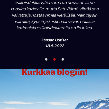
esikoisdekkaristien rima on noussut viime
vuosina korkealle, mutta Satu Rämö ylittää sen
vaivatta ja nostaa rimaa vielä lisää. Näin täysin
valmiita, kypsiä ja keskenään aivan erilaisia
kotimaisia esikoisdekkareita on ilo lukea.
Kansan Uutiset
18.6.2022
Kurkkaa blogiin!