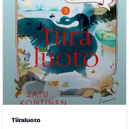
Tiiraluoto