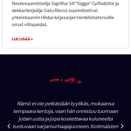
Neulesuunnittelija Sigríður Sif ”Sigga” Gylfadóttir ja
dekkarikirjailija Satu Rämö suunnittelivat
yhteistuumin Hildur-kirjasarjan henkilöhahmoille
omat villapaidat.
LUE LISÄÄ »
Rämö ei ole pelkästään tyylikäs, mukaansa
tempaava kertoja, vaan hän onnistuu tuomaan
jotain uutta ja jopa koskettavaa kuluneelta
tuntuvaan sarjamurhaajajuoneen. Kotimaisten