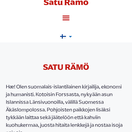
Satu Rämö
SATU RÄMÖ
Hæ! Olen suomalais-islantilainen kirjailija, ekonomi
ja humanisti. Kotoisin Forssasta, nykyään asun
Islannissa Länsivuonoilla, välillä Suomessa
Äkäslompolossa. Pohjoisten paikkojen lisäksi
tykkään laittaa sekä jäätelöön että kahviin
kuohukermaa, juosta hitaita lenkkejä ja nostaa isoja