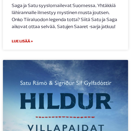
Saga ja Satu syyslomailevat Suomessa. Yhtäkkiä
lähirannalle ilmestyy mystinen musta joutsen.
Onko Tiiraluodon legenda totta? Siitä Satu ja Saga
aikovat ottaa selvää. Satujen Saaret -sarja jatkuu!
LUE LISÄÄ »