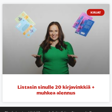
KIRJAT
Listasin sinulle 20 kirjavinkkiä +
muhkea alennus