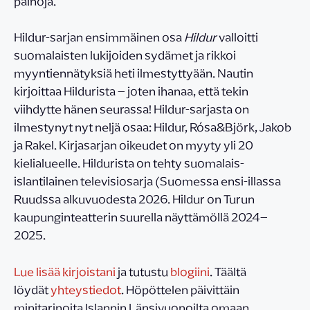
painoja.
Hildur-sarjan ensimmäinen osa
Hildur
valloitti
suomalaisten lukijoiden sydämet ja rikkoi
myyntiennätyksiä heti ilmestyttyään. Nautin
kirjoittaa Hildurista – joten ihanaa, että tekin
viihdytte hänen seurassa! Hildur-sarjasta on
ilmestynyt nyt neljä osaa: Hildur, Rósa&Björk, Jakob
ja Rakel. Kirjasarjan oikeudet on myyty yli 20
kielialueelle. Hildurista on tehty suomalais-
islantilainen televisiosarja (Suomessa ensi-illassa
Ruudssa alkuvuodesta 2026. Hildur on Turun
kaupunginteatterin suurella näyttämöllä 2024–
2025.
Lue lisää kirjoistani
ja tutustu
blogiini
. Täältä
löydät
yhteystiedot
. Höpöttelen päivittäin
minitarinoita Islannin Länsivuonoilta omaan