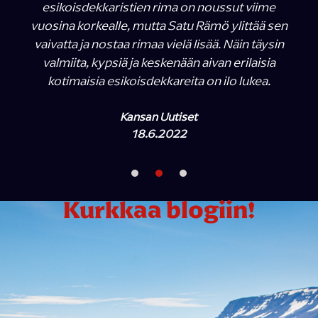
esikoisdekkaristien rima on noussut viime
vuosina korkealle, mutta Satu Rämö ylittää sen
vaivatta ja nostaa rimaa vielä lisää. Näin täysin
valmiita, kypsiä ja keskenään aivan erilaisia
kotimaisia esikoisdekkareita on ilo lukea.
Kansan Uutiset
18.6.2022
Kurkkaa blogiin!