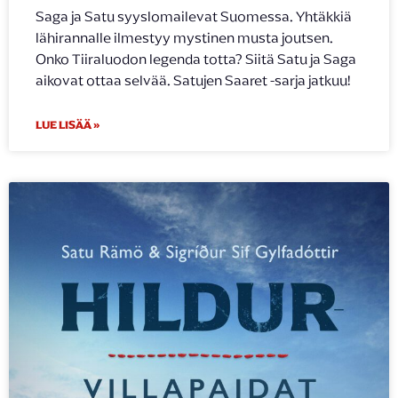
Saga ja Satu syyslomailevat Suomessa. Yhtäkkiä
lähirannalle ilmestyy mystinen musta joutsen.
Onko Tiiraluodon legenda totta? Siitä Satu ja Saga
aikovat ottaa selvää. Satujen Saaret -sarja jatkuu!
LUE LISÄÄ »