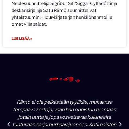
Neulesuunnittelija Sigríður Sif ”Sigga” Gylfadóttir ja
dekkarikirjailija Satu Rämö suunnittelivat
yhteistuumin Hildur-kirjasarjan henkilöhahmoille
omat villapaidat.
LUE LISÄÄ »
Rämö ei ole pelkästään tyylikäs, mukaansa
tempaava kertoja, vaan hän onnistuu tuomaan
jotain uutta ja jopa koskettavaa kuluneelta
tuntuvaan sarjamurhaajajuoneen. Kotimaisten