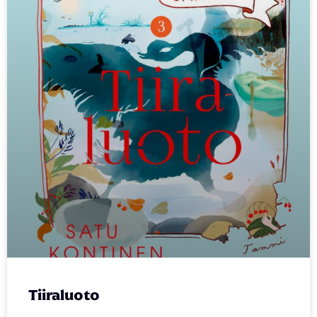
Tiiraluoto