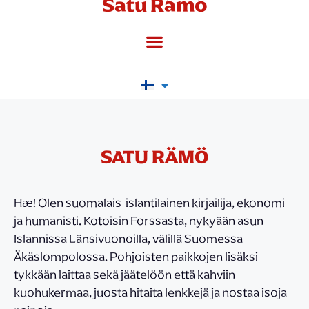
Satu Rämö
SATU RÄMÖ
Hæ! Olen suomalais-islantilainen kirjailija, ekonomi
ja humanisti. Kotoisin Forssasta, nykyään asun
Islannissa Länsivuonoilla, välillä Suomessa
Äkäslompolossa. Pohjoisten paikkojen lisäksi
tykkään laittaa sekä jäätelöön että kahviin
kuohukermaa, juosta hitaita lenkkejä ja nostaa isoja