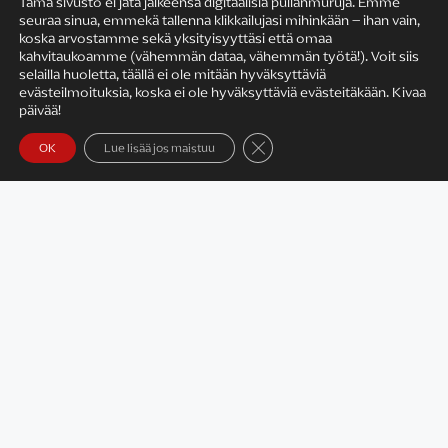
Tämä sivusto ei jätä jälkeensä digitaalisia pullanmuruja. Emme
seuraa sinua, emmekä tallenna klikkailujasi mihinkään – ihan vain,
KIRJAILIJAN TYÖ
koska arvostamme sekä yksityisyyttäsi että omaa
kahvitaukoamme (vähemmän dataa, vähemmän työtä!). Voit siis
selailla huoletta, täällä ei ole mitään hyväksyttäviä
evästeilmoituksia, koska ei ole hyväksyttäviä evästeitäkään. Kivaa
päivää!
Sulje evästebanneri
OK
Lue lisää jos maistuu
Satu Rämö – kirjailijavierailut
KIRJAT