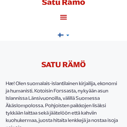
Satu Rämö
SATU RÄMÖ
Hæ! Olen suomalais-islantilainen kirjailija, ekonomi
ja humanisti. Kotoisin Forssasta, nykyään asun
Islannissa Länsivuonoilla, välillä Suomessa
Äkäslompolossa. Pohjoisten paikkojen lisäksi
tykkään laittaa sekä jäätelöön että kahviin
kuohukermaa, juosta hitaita lenkkejä ja nostaa isoja