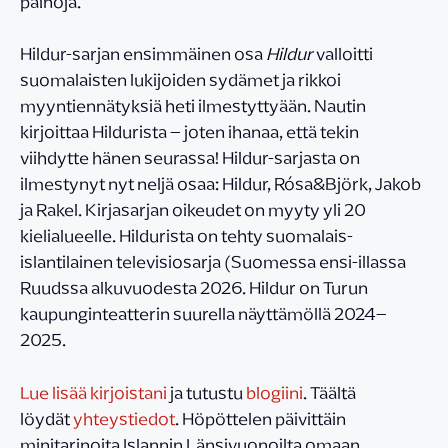
painoja.
Hildur-sarjan ensimmäinen osa
Hildur
valloitti
suomalaisten lukijoiden sydämet ja rikkoi
myyntiennätyksiä heti ilmestyttyään. Nautin
kirjoittaa Hildurista – joten ihanaa, että tekin
viihdytte hänen seurassa! Hildur-sarjasta on
ilmestynyt nyt neljä osaa: Hildur, Rósa&Björk, Jakob
ja Rakel. Kirjasarjan oikeudet on myyty yli 20
kielialueelle. Hildurista on tehty suomalais-
islantilainen televisiosarja (Suomessa ensi-illassa
Ruudssa alkuvuodesta 2026. Hildur on Turun
kaupunginteatterin suurella näyttämöllä 2024–
2025.
Lue lisää kirjoistani
ja tutustu
blogiini
. Täältä
löydät
yhteystiedot
. Höpöttelen päivittäin
minitarinoita Islannin Länsivuonoilta omaan