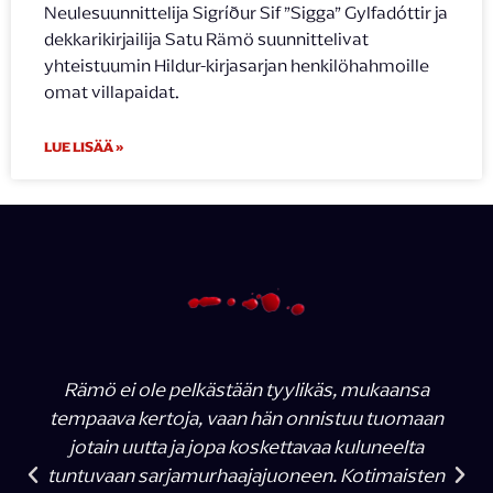
Neulesuunnittelija Sigríður Sif ”Sigga” Gylfadóttir ja
dekkarikirjailija Satu Rämö suunnittelivat
yhteistuumin Hildur-kirjasarjan henkilöhahmoille
omat villapaidat.
LUE LISÄÄ »
Rämö ei ole pelkästään tyylikäs, mukaansa
tempaava kertoja, vaan hän onnistuu tuomaan
jotain uutta ja jopa koskettavaa kuluneelta
tuntuvaan sarjamurhaajajuoneen. Kotimaisten