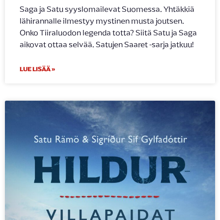
Saga ja Satu syyslomailevat Suomessa. Yhtäkkiä
lähirannalle ilmestyy mystinen musta joutsen.
Onko Tiiraluodon legenda totta? Siitä Satu ja Saga
aikovat ottaa selvää. Satujen Saaret -sarja jatkuu!
LUE LISÄÄ »