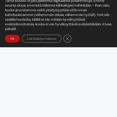
Tämä sivusto ei jätä jälkeensä digitaalisia pullanmuruja. Emme
seuraa sinua, emmekä tallenna klikkailujasi mihinkään – ihan vain,
KIRJAILIJAN TYÖ
koska arvostamme sekä yksityisyyttäsi että omaa
kahvitaukoamme (vähemmän dataa, vähemmän työtä!). Voit siis
selailla huoletta, täällä ei ole mitään hyväksyttäviä
evästeilmoituksia, koska ei ole hyväksyttäviä evästeitäkään. Kivaa
päivää!
Sulje evästebanneri
OK
Lue lisää jos maistuu
Satu Rämö – kirjailijavierailut
KIRJAT