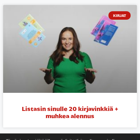
KIRJAT
Listasin sinulle 20 kirjavinkkiä +
muhkea alennus