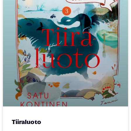
Tiiraluoto