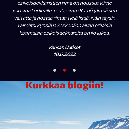
esikoisdekkaristien rima on noussut viime
vuosina korkealle, mutta Satu Rämö ylittää sen
vaivatta ja nostaa rimaa vielä lisää. Näin täysin
valmiita, kypsiä ja keskenään aivan erilaisia
kotimaisia esikoisdekkareita on ilo lukea.
Kansan Uutiset
18.6.2022
Kurkkaa blogiin!