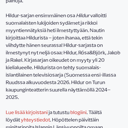
painoja.
Hildur-sarjan ensimmäinen osa
Hildur
valloitti
suomalaisten lukijoiden sydämet ja rikkoi
myyntiennätyksiä heti ilmestyttyään. Nautin
kirjoittaa Hildurista – joten ihanaa, että tekin
viihdytte hänen seurassa! Hildur-sarjasta on
ilmestynyt nyt neljä osaa: Hildur, Rósa&Björk, Jakob
ja Rakel. Kirjasarjan oikeudet on myyty yli 20
kielialueelle. Hildurista on tehty suomalais-
islantilainen televisiosarja (Suomessa ensi-illassa
Ruudssa alkuvuodesta 2026. Hildur on Turun
kaupunginteatterin suurella näyttämöllä 2024–
2025.
Lue lisää kirjoistani
ja tutustu
blogiini
. Täältä
löydät
yhteystiedot
. Höpöttelen päivittäin
minitarinoita Islannin Länsivuonoilta omaan