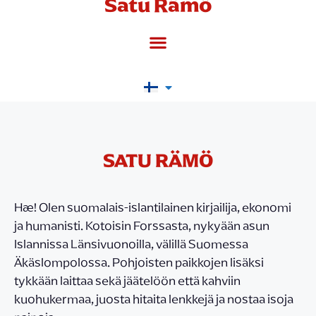
Satu Rämö
SATU RÄMÖ
Hæ! Olen suomalais-islantilainen kirjailija, ekonomi
ja humanisti. Kotoisin Forssasta, nykyään asun
Islannissa Länsivuonoilla, välillä Suomessa
Äkäslompolossa. Pohjoisten paikkojen lisäksi
tykkään laittaa sekä jäätelöön että kahviin
kuohukermaa, juosta hitaita lenkkejä ja nostaa isoja