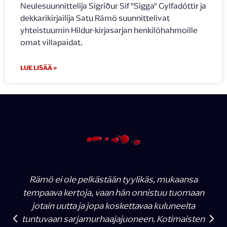
Neulesuunnittelija Sigríður Sif ”Sigga” Gylfadóttir ja
dekkarikirjailija Satu Rämö suunnittelivat
yhteistuumin Hildur-kirjasarjan henkilöhahmoille
omat villapaidat.
LUE LISÄÄ »
Rämö ei ole pelkästään tyylikäs, mukaansa
tempaava kertoja, vaan hän onnistuu tuomaan
jotain uutta ja jopa koskettavaa kuluneelta
tuntuvaan sarjamurhaajajuoneen. Kotimaisten