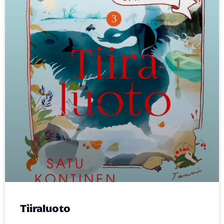
Tiiraluoto