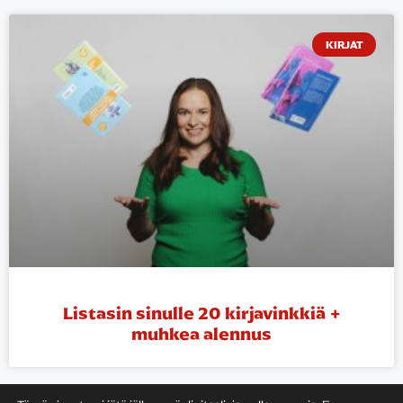
KIRJAT
Listasin sinulle 20 kirjavinkkiä +
muhkea alennus