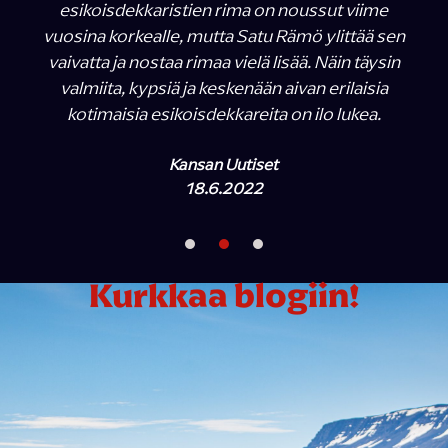
esikoisdekkaristien rima on noussut viime
vuosina korkealle, mutta Satu Rämö ylittää sen
vaivatta ja nostaa rimaa vielä lisää. Näin täysin
valmiita, kypsiä ja keskenään aivan erilaisia
kotimaisia esikoisdekkareita on ilo lukea.
Kansan Uutiset
18.6.2022
Kurkkaa blogiin!