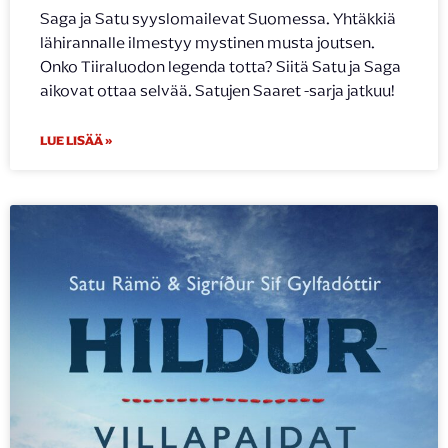
Saga ja Satu syyslomailevat Suomessa. Yhtäkkiä
lähirannalle ilmestyy mystinen musta joutsen.
Onko Tiiraluodon legenda totta? Siitä Satu ja Saga
aikovat ottaa selvää. Satujen Saaret -sarja jatkuu!
LUE LISÄÄ »