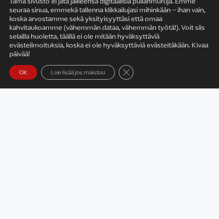
Tämä sivusto ei jätä jälkeensä digitaalisia pullanmuruja. Emme
seuraa sinua, emmekä tallenna klikkailujasi mihinkään – ihan vain,
KIRJAILIJAN TYÖ
koska arvostamme sekä yksityisyyttäsi että omaa
kahvitaukoamme (vähemmän dataa, vähemmän työtä!). Voit siis
selailla huoletta, täällä ei ole mitään hyväksyttäviä
evästeilmoituksia, koska ei ole hyväksyttäviä evästeitäkään. Kivaa
päivää!
Sulje evästebanneri
OK
Lue lisää jos maistuu
Satu Rämö – kirjailijavierailut
KIRJAT