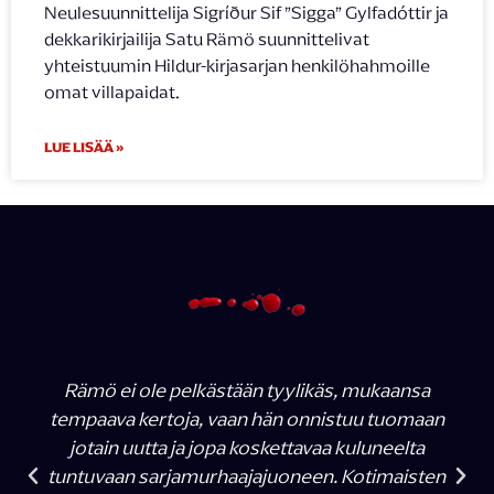
Neulesuunnittelija Sigríður Sif ”Sigga” Gylfadóttir ja
dekkarikirjailija Satu Rämö suunnittelivat
yhteistuumin Hildur-kirjasarjan henkilöhahmoille
omat villapaidat.
LUE LISÄÄ »
Rämö ei ole pelkästään tyylikäs, mukaansa
tempaava kertoja, vaan hän onnistuu tuomaan
jotain uutta ja jopa koskettavaa kuluneelta
tuntuvaan sarjamurhaajajuoneen. Kotimaisten