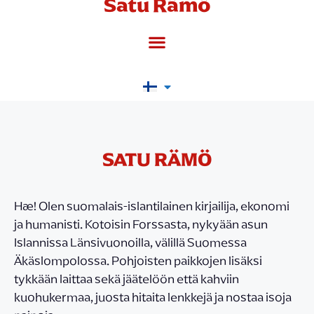
Satu Rämö
SATU RÄMÖ
Hæ! Olen suomalais-islantilainen kirjailija, ekonomi
ja humanisti. Kotoisin Forssasta, nykyään asun
Islannissa Länsivuonoilla, välillä Suomessa
Äkäslompolossa. Pohjoisten paikkojen lisäksi
tykkään laittaa sekä jäätelöön että kahviin
kuohukermaa, juosta hitaita lenkkejä ja nostaa isoja