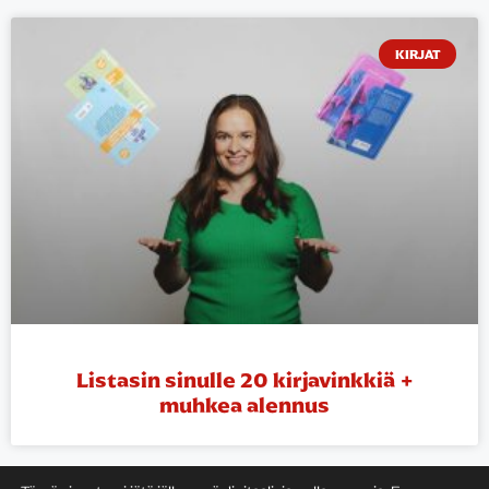
KIRJAT
Listasin sinulle 20 kirjavinkkiä +
muhkea alennus