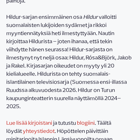
painoja.
Hildur-sarjan ensimmäinen osa
Hildur
valloitti
suomalaisten lukijoiden sydämet ja rikkoi
myyntiennätyksiä heti ilmestyttyään. Nautin
kirjoittaa Hildurista – joten ihanaa, että tekin
viihdytte hänen seurassa! Hildur-sarjasta on
ilmestynyt nyt neljä osaa: Hildur, Rósa&Björk, Jakob
ja Rakel. Kirjasarjan oikeudet on myyty yli 20
kielialueelle. Hildurista on tehty suomalais-
islantilainen televisiosarja (Suomessa ensi-illassa
Ruudssa alkuvuodesta 2026. Hildur on Turun
kaupunginteatterin suurella näyttämöllä 2024–
2025.
Lue lisää kirjoistani
ja tutustu
blogiini
. Täältä
löydät
yhteystiedot
. Höpöttelen päivittäin
minitarinoita Islannin Länsivuonoilta omaan