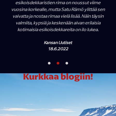
esikoisdekkaristien rima on noussut viime
vuosina korkealle, mutta Satu Rämö ylittää sen
vaivatta ja nostaa rimaa vielä lisää. Näin täysin
valmiita, kypsiä ja keskenään aivan erilaisia
kotimaisia esikoisdekkareita on ilo lukea.
Kansan Uutiset
18.6.2022
Kurkkaa blogiin!