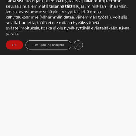
Tämä sivusto ei jätä jälkeensä digitaalisia pullanmuruja. Emme
seuraa sinua, emmekä tallenna klikkailujasi mihinkään – ihan vain,
KIRJAILIJAN TYÖ
koska arvostamme sekä yksityisyyttäsi että omaa
kahvitaukoamme (vähemmän dataa, vähemmän työtä!). Voit siis
selailla huoletta, täällä ei ole mitään hyväksyttäviä
evästeilmoituksia, koska ei ole hyväksyttäviä evästeitäkään. Kivaa
päivää!
Sulje evästebanneri
OK
Lue lisää jos maistuu
Satu Rämö – kirjailijavierailut
KIRJAT