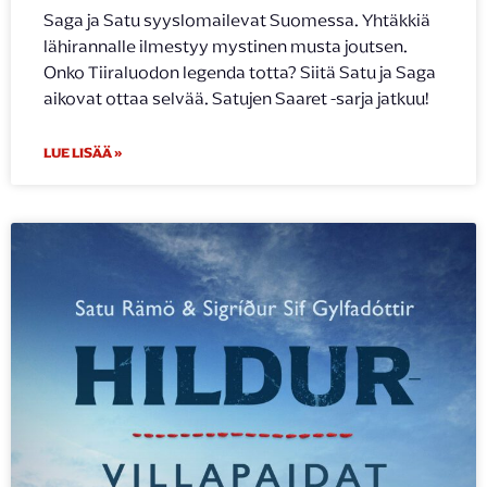
Saga ja Satu syyslomailevat Suomessa. Yhtäkkiä
lähirannalle ilmestyy mystinen musta joutsen.
Onko Tiiraluodon legenda totta? Siitä Satu ja Saga
aikovat ottaa selvää. Satujen Saaret -sarja jatkuu!
LUE LISÄÄ »