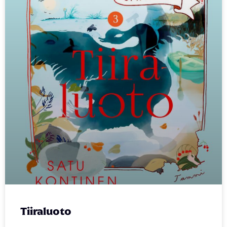
Tiiraluoto