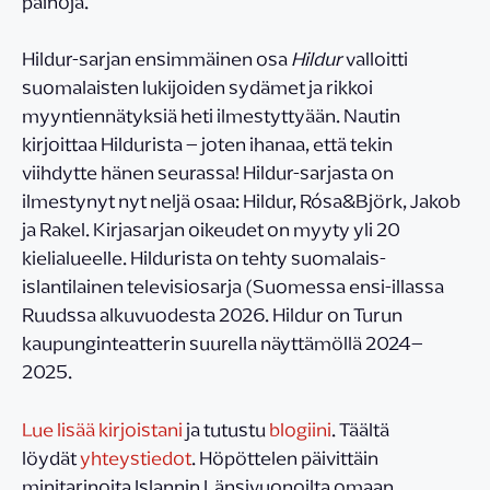
painoja.
Hildur-sarjan ensimmäinen osa
Hildur
valloitti
suomalaisten lukijoiden sydämet ja rikkoi
myyntiennätyksiä heti ilmestyttyään. Nautin
kirjoittaa Hildurista – joten ihanaa, että tekin
viihdytte hänen seurassa! Hildur-sarjasta on
ilmestynyt nyt neljä osaa: Hildur, Rósa&Björk, Jakob
ja Rakel. Kirjasarjan oikeudet on myyty yli 20
kielialueelle. Hildurista on tehty suomalais-
islantilainen televisiosarja (Suomessa ensi-illassa
Ruudssa alkuvuodesta 2026. Hildur on Turun
kaupunginteatterin suurella näyttämöllä 2024–
2025.
Lue lisää kirjoistani
ja tutustu
blogiini
. Täältä
löydät
yhteystiedot
. Höpöttelen päivittäin
minitarinoita Islannin Länsivuonoilta omaan