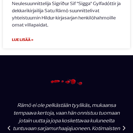
Neulesuunnittelija Sigríður Sif ”Sigga” Gylfadóttir ja
dekkarikirjailija Satu Rämö suunnittelivat
yhteistuumin Hildur-kirjasarjan henkilöhahmoille
omat villapaidat.
LUE LISÄÄ »
Rämö ei ole pelkästään tyylikäs, mukaansa
tempaava kertoja, vaan hän onnistuu tuomaan
jotain uutta ja jopa koskettavaa kuluneelta
tuntuvaan sarjamurhaajajuoneen. Kotimaisten