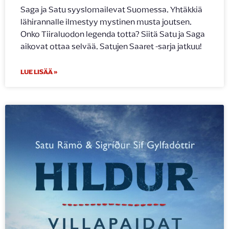
Saga ja Satu syyslomailevat Suomessa. Yhtäkkiä
lähirannalle ilmestyy mystinen musta joutsen.
Onko Tiiraluodon legenda totta? Siitä Satu ja Saga
aikovat ottaa selvää. Satujen Saaret -sarja jatkuu!
LUE LISÄÄ »