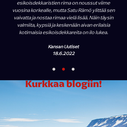
esikoisdekkaristien rima on noussut viime
vuosina korkealle, mutta Satu Rämö ylittää sen
vaivatta ja nostaa rimaa vielä lisää. Näin täysin
valmiita, kypsiä ja keskenään aivan erilaisia
kotimaisia esikoisdekkareita on ilo lukea.
Kansan Uutiset
18.6.2022
Kurkkaa blogiin!