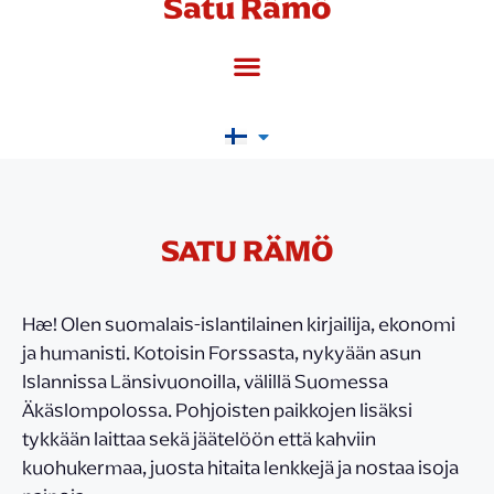
Satu Rämö
SATU RÄMÖ
Hæ! Olen suomalais-islantilainen kirjailija, ekonomi
ja humanisti. Kotoisin Forssasta, nykyään asun
Islannissa Länsivuonoilla, välillä Suomessa
Äkäslompolossa. Pohjoisten paikkojen lisäksi
tykkään laittaa sekä jäätelöön että kahviin
kuohukermaa, juosta hitaita lenkkejä ja nostaa isoja