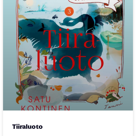
Tiiraluoto