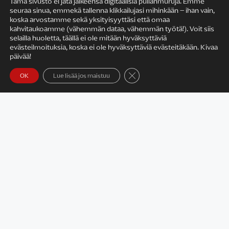
Tämä sivusto ei jätä jälkeensä digitaalisia pullanmuruja. Emme
seuraa sinua, emmekä tallenna klikkailujasi mihinkään – ihan vain,
KIRJAILIJAN TYÖ
koska arvostamme sekä yksityisyyttäsi että omaa
kahvitaukoamme (vähemmän dataa, vähemmän työtä!). Voit siis
selailla huoletta, täällä ei ole mitään hyväksyttäviä
evästeilmoituksia, koska ei ole hyväksyttäviä evästeitäkään. Kivaa
päivää!
Sulje evästebanneri
OK
Lue lisää jos maistuu
Satu Rämö – kirjailijavierailut
KIRJAT