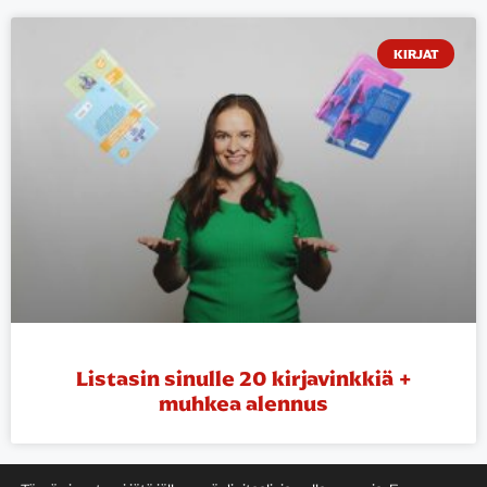
KIRJAT
Listasin sinulle 20 kirjavinkkiä +
muhkea alennus