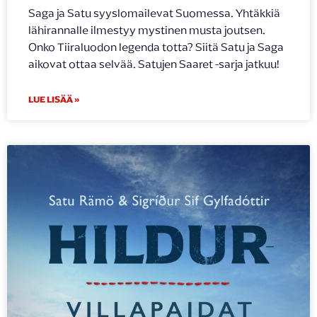
Saga ja Satu syyslomailevat Suomessa. Yhtäkkiä
lähirannalle ilmestyy mystinen musta joutsen.
Onko Tiiraluodon legenda totta? Siitä Satu ja Saga
aikovat ottaa selvää. Satujen Saaret -sarja jatkuu!
LUE LISÄÄ »