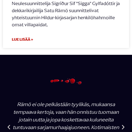
Neulesuunnittelija Sigríður Sif ”Sigga” Gylfadóttir ja
dekkarikirjailija Satu Rämö suunnittelivat
yhteistuumin Hildur-kirjasarjan henkilöhahmoille
omat villapaidat.
LUE LISÄÄ »
Rämö ei ole pelkästään tyylikäs, mukaansa
tempaava kertoja, vaan hän onnistuu tuomaan
jotain uutta ja jopa koskettavaa kuluneelta
tuntuvaan sarjamurhaajajuoneen. Kotimaisten