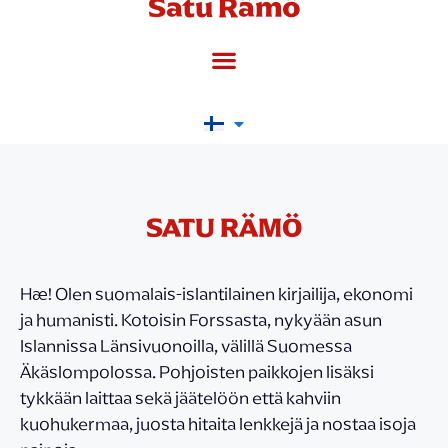
Satu Rämö
SATU RÄMÖ
Hæ! Olen suomalais-islantilainen kirjailija, ekonomi
ja humanisti. Kotoisin Forssasta, nykyään asun
Islannissa Länsivuonoilla, välillä Suomessa
Äkäslompolossa. Pohjoisten paikkojen lisäksi
tykkään laittaa sekä jäätelöön että kahviin
kuohukermaa, juosta hitaita lenkkejä ja nostaa isoja