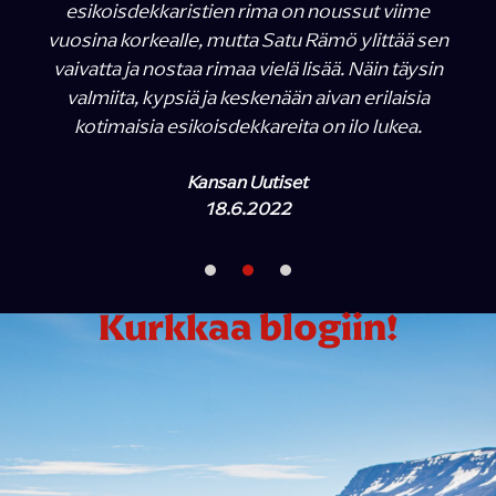
esikoisdekkaristien rima on noussut viime
vuosina korkealle, mutta Satu Rämö ylittää sen
vaivatta ja nostaa rimaa vielä lisää. Näin täysin
valmiita, kypsiä ja keskenään aivan erilaisia
kotimaisia esikoisdekkareita on ilo lukea.
Kansan Uutiset
18.6.2022
Kurkkaa blogiin!