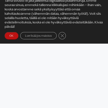
Tämä sivusto ei jätä jälkeensä digitaalisia pullanmuruja. Emme
seuraa sinua, emmekä tallenna klikkailujasi mihinkään – ihan vain,
KIRJAILIJAN TYÖ
koska arvostamme sekä yksityisyyttäsi että omaa
kahvitaukoamme (vähemmän dataa, vähemmän työtä!). Voit siis
selailla huoletta, täällä ei ole mitään hyväksyttäviä
evästeilmoituksia, koska ei ole hyväksyttäviä evästeitäkään. Kivaa
päivää!
Sulje evästebanneri
OK
Lue lisää jos maistuu
Satu Rämö – kirjailijavierailut
KIRJAT