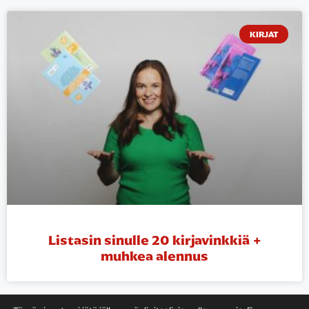
KIRJAT
Listasin sinulle 20 kirjavinkkiä +
muhkea alennus