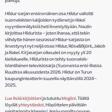
painoja.
Hildur-sarjan ensimmäinen osa
Hildur
valloitti
suomalaisten lukijoiden sydämet ja rikkoi
myyntiennätyksiä heti ilmestyttyään. Nautin
kirjoittaa Hildurista – joten ihanaa, että tekin
viihdytte hänen seurassa! Hildur-sarjasta on
ilmestynyt nyt neljä osaa: Hildur, Rósa&Björk, Jakob
ja Rakel. Kirjasarjan oikeudet on myyty yli 20
kielialueelle. Hildurista on tehty suomalais-
islantilainen televisiosarja (Suomessa ensi-illassa
Ruudssa alkuvuodesta 2026. Hildur on Turun
kaupunginteatterin suurella näyttämöllä 2024–
2025.
Lue lisää kirjoistani
ja tutustu
blogiini
. Täältä
löydät
yhteystiedot
. Höpöttelen päivittäin
minitarinoita Islannin Länsivuonoilta omaan