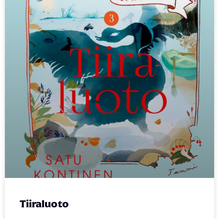
Tiiraluoto