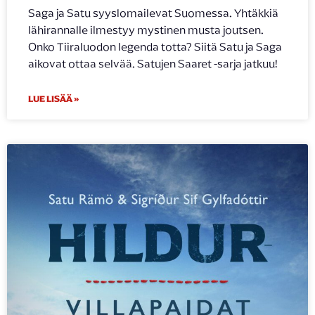
Saga ja Satu syyslomailevat Suomessa. Yhtäkkiä
lähirannalle ilmestyy mystinen musta joutsen.
Onko Tiiraluodon legenda totta? Siitä Satu ja Saga
aikovat ottaa selvää. Satujen Saaret -sarja jatkuu!
LUE LISÄÄ »