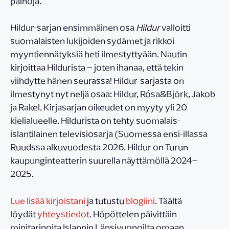
painoja.
Hildur-sarjan ensimmäinen osa
Hildur
valloitti
suomalaisten lukijoiden sydämet ja rikkoi
myyntiennätyksiä heti ilmestyttyään. Nautin
kirjoittaa Hildurista – joten ihanaa, että tekin
viihdytte hänen seurassa! Hildur-sarjasta on
ilmestynyt nyt neljä osaa: Hildur, Rósa&Björk, Jakob
ja Rakel. Kirjasarjan oikeudet on myyty yli 20
kielialueelle. Hildurista on tehty suomalais-
islantilainen televisiosarja (Suomessa ensi-illassa
Ruudssa alkuvuodesta 2026. Hildur on Turun
kaupunginteatterin suurella näyttämöllä 2024–
2025.
Lue lisää kirjoistani
ja tutustu
blogiini
. Täältä
löydät
yhteystiedot
. Höpöttelen päivittäin
minitarinoita Islannin Länsivuonoilta omaan