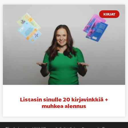
KIRJAT
Listasin sinulle 20 kirjavinkkiä +
muhkea alennus