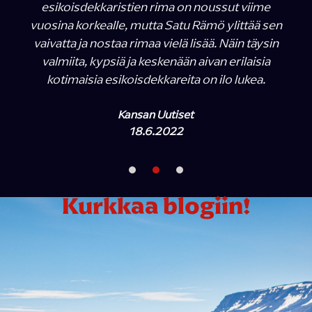
esikoisdekkaristien rima on noussut viime
vuosina korkealle, mutta Satu Rämö ylittää sen
vaivatta ja nostaa rimaa vielä lisää. Näin täysin
valmiita, kypsiä ja keskenään aivan erilaisia
kotimaisia esikoisdekkareita on ilo lukea.
Kansan Uutiset
18.6.2022
Kurkkaa blogiin!