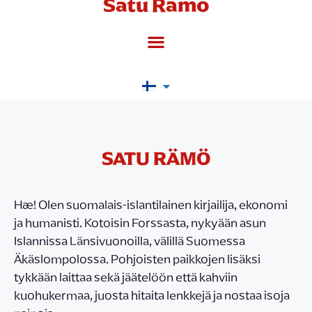
Satu Rämö
SATU RÄMÖ
Hæ! Olen suomalais-islantilainen kirjailija, ekonomi
ja humanisti. Kotoisin Forssasta, nykyään asun
Islannissa Länsivuonoilla, välillä Suomessa
Äkäslompolossa. Pohjoisten paikkojen lisäksi
tykkään laittaa sekä jäätelöön että kahviin
kuohukermaa, juosta hitaita lenkkejä ja nostaa isoja