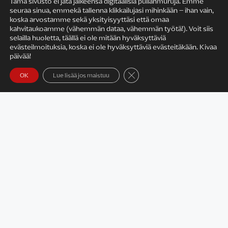
Tämä sivusto ei jätä jälkeensä digitaalisia pullanmuruja. Emme
seuraa sinua, emmekä tallenna klikkailujasi mihinkään – ihan vain,
KIRJAILIJAN TYÖ
koska arvostamme sekä yksityisyyttäsi että omaa
kahvitaukoamme (vähemmän dataa, vähemmän työtä!). Voit siis
selailla huoletta, täällä ei ole mitään hyväksyttäviä
evästeilmoituksia, koska ei ole hyväksyttäviä evästeitäkään. Kivaa
päivää!
Sulje evästebanneri
OK
Lue lisää jos maistuu
Satu Rämö – kirjailijavierailut
KIRJAT