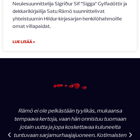
Neulesuunnittelija Sigríður Sif ”Sigga” Gylfadóttir ja
dekkarikirjailija Satu Rämö suunnittelivat
yhteistuumin Hildur-kirjasarjan henkilöhahmoille
omat villapaidat.
LUE LISÄÄ »
Rämö ei ole pelkästään tyylikäs, mukaansa
tempaava kertoja, vaan hän onnistuu tuomaan
jotain uutta ja jopa koskettavaa kuluneelta
tuntuvaan sarjamurhaajajuoneen. Kotimaisten