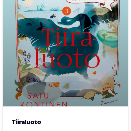
Tiiraluoto