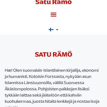
Satu Rämö
SATU RÄMÖ
Hæ! Olen suomalais-islantilainen kirjailija, ekonomi
ja humanisti. Kotoisin Forssasta, nykyään asun
Islannissa Länsivuonoilla, välillä Suomessa
Äkäslompolossa. Pohjoisten paikkojen lisäksi
tykkään laittaa sekä jäätelöön että kahviin
kuohukermaa, juosta hitaita lenkkejä ja nostaa isoja