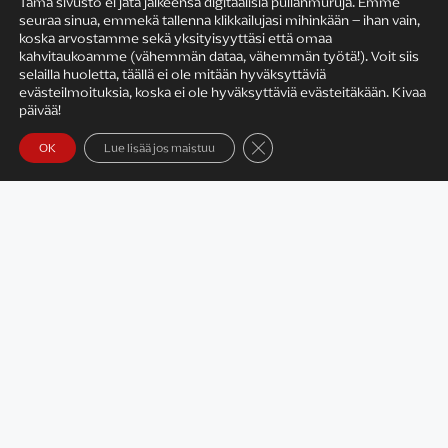
Tämä sivusto ei jätä jälkeensä digitaalisia pullanmuruja. Emme
seuraa sinua, emmekä tallenna klikkailujasi mihinkään – ihan vain,
KIRJAILIJAN TYÖ
koska arvostamme sekä yksityisyyttäsi että omaa
kahvitaukoamme (vähemmän dataa, vähemmän työtä!). Voit siis
selailla huoletta, täällä ei ole mitään hyväksyttäviä
evästeilmoituksia, koska ei ole hyväksyttäviä evästeitäkään. Kivaa
päivää!
Sulje evästebanneri
OK
Lue lisää jos maistuu
Satu Rämö – kirjailijavierailut
KIRJAT