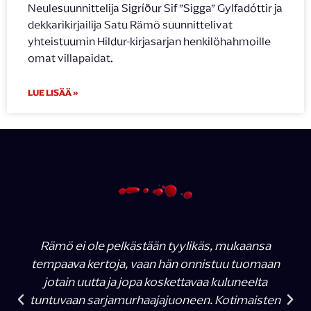
Neulesuunnittelija Sigríður Sif ”Sigga” Gylfadóttir ja
dekkarikirjailija Satu Rämö suunnittelivat
yhteistuumin Hildur-kirjasarjan henkilöhahmoille
omat villapaidat.
LUE LISÄÄ »
Rämö ei ole pelkästään tyylikäs, mukaansa
tempaava kertoja, vaan hän onnistuu tuomaan
jotain uutta ja jopa koskettavaa kuluneelta
tuntuvaan sarjamurhaajajuoneen. Kotimaisten