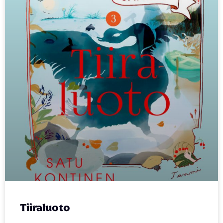
Tiiraluoto