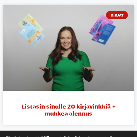
KIRJAT
Listasin sinulle 20 kirjavinkkiä +
muhkea alennus