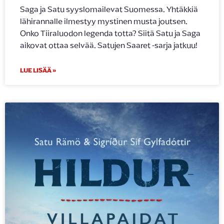
Saga ja Satu syyslomailevat Suomessa. Yhtäkkiä
lähirannalle ilmestyy mystinen musta joutsen.
Onko Tiiraluodon legenda totta? Siitä Satu ja Saga
aikovat ottaa selvää. Satujen Saaret -sarja jatkuu!
LUE LISÄÄ »