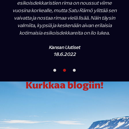
esikoisdekkaristien rima on noussut viime
vuosina korkealle, mutta Satu Rämö ylittää sen
vaivatta ja nostaa rimaa vielä lisää. Näin täysin
valmiita, kypsiä ja keskenään aivan erilaisia
kotimaisia esikoisdekkareita on ilo lukea.
Kansan Uutiset
18.6.2022
Kurkkaa blogiin!