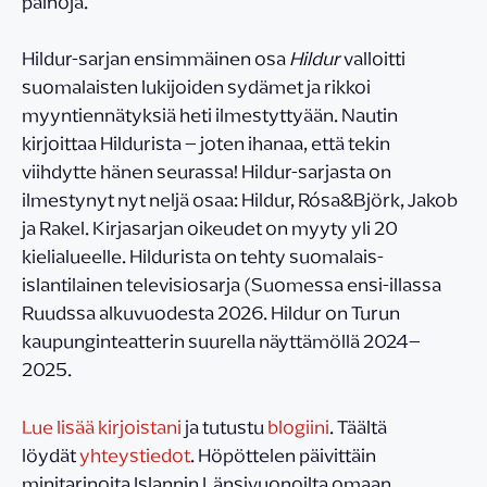
painoja.
Hildur-sarjan ensimmäinen osa
Hildur
valloitti
suomalaisten lukijoiden sydämet ja rikkoi
myyntiennätyksiä heti ilmestyttyään. Nautin
kirjoittaa Hildurista – joten ihanaa, että tekin
viihdytte hänen seurassa! Hildur-sarjasta on
ilmestynyt nyt neljä osaa: Hildur, Rósa&Björk, Jakob
ja Rakel. Kirjasarjan oikeudet on myyty yli 20
kielialueelle. Hildurista on tehty suomalais-
islantilainen televisiosarja (Suomessa ensi-illassa
Ruudssa alkuvuodesta 2026. Hildur on Turun
kaupunginteatterin suurella näyttämöllä 2024–
2025.
Lue lisää kirjoistani
ja tutustu
blogiini
. Täältä
löydät
yhteystiedot
. Höpöttelen päivittäin
minitarinoita Islannin Länsivuonoilta omaan