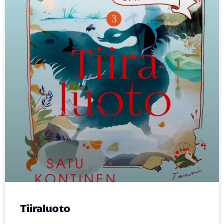
Tiiraluoto