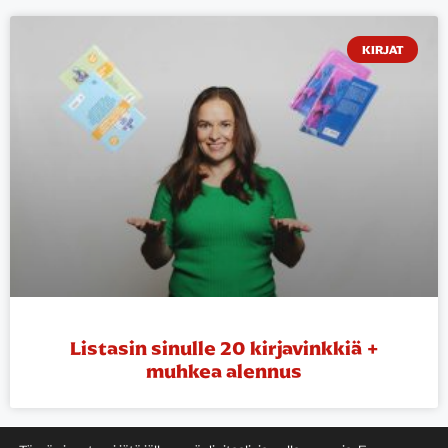
KIRJAT
Listasin sinulle 20 kirjavinkkiä +
muhkea alennus