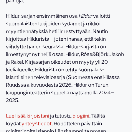
painoja.
Hildur-sarjan ensimmäinen osa
Hildur
valloitti
suomalaisten lukijoiden sydämet ja rikkoi
myyntiennätyksiä heti ilmestyttyään. Nautin
kirjoittaa Hildurista – joten ihanaa, että tekin
viihdytte hänen seurassa! Hildur-sarjasta on
ilmestynyt nyt neljä osaa: Hildur, Rósa&Björk, Jakob
ja Rakel. Kirjasarjan oikeudet on myyty yli 20
kielialueelle. Hildurista on tehty suomalais-
islantilainen televisiosarja (Suomessa ensi-illassa
Ruudssa alkuvuodesta 2026. Hildur on Turun
kaupunginteatterin suurella näyttämöllä 2024–
2025.
Lue lisää kirjoistani
ja tutustu
blogiini
. Täältä
löydät
yhteystiedot
. Höpöttelen päivittäin
minitarinoita Islannin Länsivuonoilta omaan