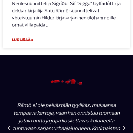
Neulesuunnittelija Sigríður Sif ”Sigga” Gylfadóttir ja
dekkarikirjailija Satu Rämö suunnittelivat
yhteistuumin Hildur-kirjasarjan henkilöhahmoille
omat villapaidat.
LUE LISÄÄ »
Rämö ei ole pelkästään tyylikäs, mukaansa
tempaava kertoja, vaan hän onnistuu tuomaan
jotain uutta ja jopa koskettavaa kuluneelta
tuntuvaan sarjamurhaajajuoneen. Kotimaisten