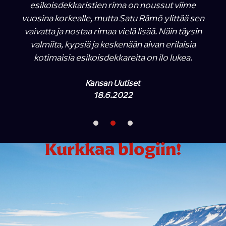
esikoisdekkaristien rima on noussut viime
vuosina korkealle, mutta Satu Rämö ylittää sen
vaivatta ja nostaa rimaa vielä lisää. Näin täysin
valmiita, kypsiä ja keskenään aivan erilaisia
kotimaisia esikoisdekkareita on ilo lukea.
Kansan Uutiset
18.6.2022
Kurkkaa blogiin!