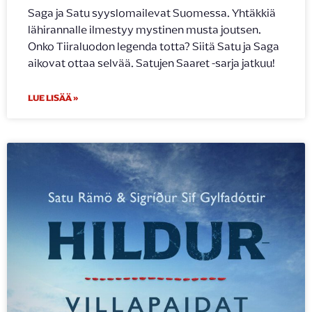
Saga ja Satu syyslomailevat Suomessa. Yhtäkkiä
lähirannalle ilmestyy mystinen musta joutsen.
Onko Tiiraluodon legenda totta? Siitä Satu ja Saga
aikovat ottaa selvää. Satujen Saaret -sarja jatkuu!
LUE LISÄÄ »