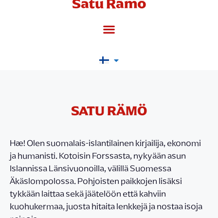
Satu Rämö
SATU RÄMÖ
Hæ! Olen suomalais-islantilainen kirjailija, ekonomi
ja humanisti. Kotoisin Forssasta, nykyään asun
Islannissa Länsivuonoilla, välillä Suomessa
Äkäslompolossa. Pohjoisten paikkojen lisäksi
tykkään laittaa sekä jäätelöön että kahviin
kuohukermaa, juosta hitaita lenkkejä ja nostaa isoja