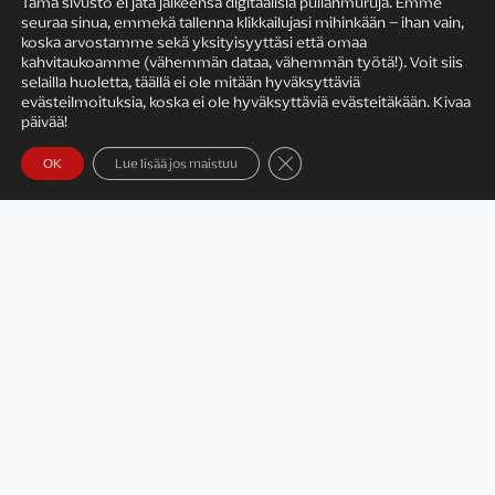
Tämä sivusto ei jätä jälkeensä digitaalisia pullanmuruja. Emme
seuraa sinua, emmekä tallenna klikkailujasi mihinkään – ihan vain,
KIRJAILIJAN TYÖ
koska arvostamme sekä yksityisyyttäsi että omaa
kahvitaukoamme (vähemmän dataa, vähemmän työtä!). Voit siis
selailla huoletta, täällä ei ole mitään hyväksyttäviä
evästeilmoituksia, koska ei ole hyväksyttäviä evästeitäkään. Kivaa
päivää!
Sulje evästebanneri
OK
Lue lisää jos maistuu
Satu Rämö – kirjailijavierailut
KIRJAT