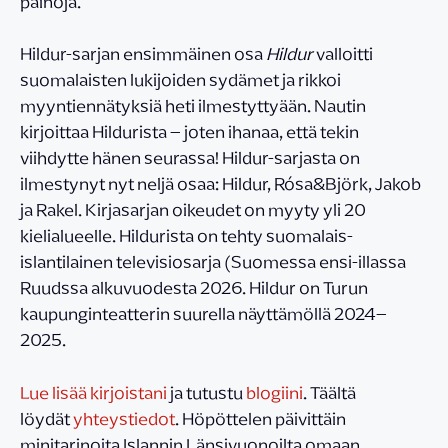
painoja.
Hildur-sarjan ensimmäinen osa
Hildur
valloitti
suomalaisten lukijoiden sydämet ja rikkoi
myyntiennätyksiä heti ilmestyttyään. Nautin
kirjoittaa Hildurista – joten ihanaa, että tekin
viihdytte hänen seurassa! Hildur-sarjasta on
ilmestynyt nyt neljä osaa: Hildur, Rósa&Björk, Jakob
ja Rakel. Kirjasarjan oikeudet on myyty yli 20
kielialueelle. Hildurista on tehty suomalais-
islantilainen televisiosarja (Suomessa ensi-illassa
Ruudssa alkuvuodesta 2026. Hildur on Turun
kaupunginteatterin suurella näyttämöllä 2024–
2025.
Lue lisää kirjoistani
ja tutustu
blogiini
. Täältä
löydät
yhteystiedot
. Höpöttelen päivittäin
minitarinoita Islannin Länsivuonoilta omaan