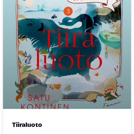
Tiiraluoto