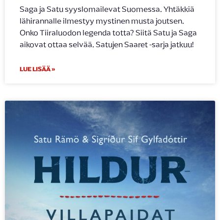
Saga ja Satu syyslomailevat Suomessa. Yhtäkkiä
lähirannalle ilmestyy mystinen musta joutsen.
Onko Tiiraluodon legenda totta? Siitä Satu ja Saga
aikovat ottaa selvää. Satujen Saaret -sarja jatkuu!
LUE LISÄÄ »