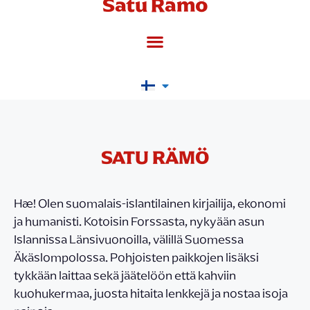
Satu Rämö
SATU RÄMÖ
Hæ! Olen suomalais-islantilainen kirjailija, ekonomi
ja humanisti. Kotoisin Forssasta, nykyään asun
Islannissa Länsivuonoilla, välillä Suomessa
Äkäslompolossa. Pohjoisten paikkojen lisäksi
tykkään laittaa sekä jäätelöön että kahviin
kuohukermaa, juosta hitaita lenkkejä ja nostaa isoja