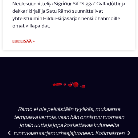
Neulesuunnittelija Sigríður Sif ”Sigga” Gylfadóttir ja
dekkarikirjailija Satu Rämö suunnittelivat
yhteistuumin Hildur-kirjasarjan henkilöhahmoille
omat villapaidat.
LUE LISÄÄ »
Rämö ei ole pelkästään tyylikäs, mukaansa
tempaava kertoja, vaan hän onnistuu tuomaan
jotain uutta ja jopa koskettavaa kuluneelta
tuntuvaan sarjamurhaajajuoneen. Kotimaisten