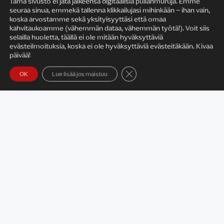
Tämä sivusto ei jätä jälkeensä digitaalisia pullanmuruja. Emme
seuraa sinua, emmekä tallenna klikkailujasi mihinkään – ihan vain,
KIRJAILIJAN TYÖ
koska arvostamme sekä yksityisyyttäsi että omaa
kahvitaukoamme (vähemmän dataa, vähemmän työtä!). Voit siis
selailla huoletta, täällä ei ole mitään hyväksyttäviä
evästeilmoituksia, koska ei ole hyväksyttäviä evästeitäkään. Kivaa
päivää!
Sulje evästebanneri
OK
Lue lisää jos maistuu
Satu Rämö – kirjailijavierailut
KIRJAT