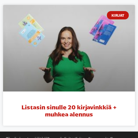
KIRJAT
Listasin sinulle 20 kirjavinkkiä +
muhkea alennus