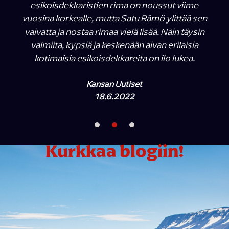
esikoisdekkaristien rima on noussut viime
vuosina korkealle, mutta Satu Rämö ylittää sen
vaivatta ja nostaa rimaa vielä lisää. Näin täysin
valmiita, kypsiä ja keskenään aivan erilaisia
kotimaisia esikoisdekkareita on ilo lukea.
Kansan Uutiset
18.6.2022
Kurkkaa blogiin!