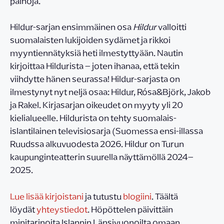
painoja.
Hildur-sarjan ensimmäinen osa
Hildur
valloitti
suomalaisten lukijoiden sydämet ja rikkoi
myyntiennätyksiä heti ilmestyttyään. Nautin
kirjoittaa Hildurista – joten ihanaa, että tekin
viihdytte hänen seurassa! Hildur-sarjasta on
ilmestynyt nyt neljä osaa: Hildur, Rósa&Björk, Jakob
ja Rakel. Kirjasarjan oikeudet on myyty yli 20
kielialueelle. Hildurista on tehty suomalais-
islantilainen televisiosarja (Suomessa ensi-illassa
Ruudssa alkuvuodesta 2026. Hildur on Turun
kaupunginteatterin suurella näyttämöllä 2024–
2025.
Lue lisää kirjoistani
ja tutustu
blogiini
. Täältä
löydät
yhteystiedot
. Höpöttelen päivittäin
minitarinoita Islannin Länsivuonoilta omaan