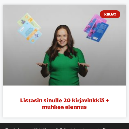
KIRJAT
Listasin sinulle 20 kirjavinkkiä +
muhkea alennus