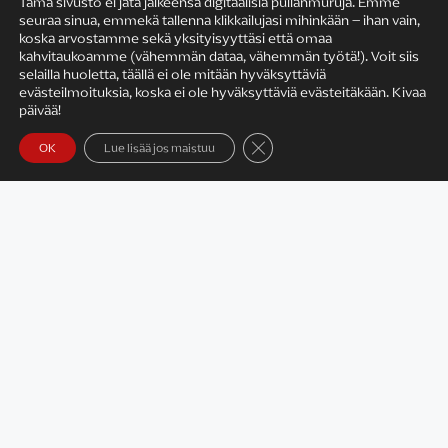
Tämä sivusto ei jätä jälkeensä digitaalisia pullanmuruja. Emme
seuraa sinua, emmekä tallenna klikkailujasi mihinkään – ihan vain,
KIRJAILIJAN TYÖ
koska arvostamme sekä yksityisyyttäsi että omaa
kahvitaukoamme (vähemmän dataa, vähemmän työtä!). Voit siis
selailla huoletta, täällä ei ole mitään hyväksyttäviä
evästeilmoituksia, koska ei ole hyväksyttäviä evästeitäkään. Kivaa
päivää!
Sulje evästebanneri
OK
Lue lisää jos maistuu
Satu Rämö – kirjailijavierailut
KIRJAT