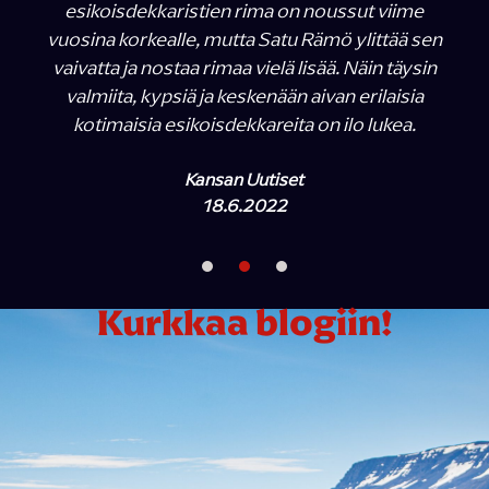
esikoisdekkaristien rima on noussut viime
vuosina korkealle, mutta Satu Rämö ylittää sen
vaivatta ja nostaa rimaa vielä lisää. Näin täysin
valmiita, kypsiä ja keskenään aivan erilaisia
kotimaisia esikoisdekkareita on ilo lukea.
Kansan Uutiset
18.6.2022
Kurkkaa blogiin!