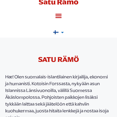
Satu Rämö
SATU RÄMÖ
Hæ! Olen suomalais-islantilainen kirjailija, ekonomi
ja humanisti. Kotoisin Forssasta, nykyään asun
Islannissa Länsivuonoilla, välillä Suomessa
Äkäslompolossa. Pohjoisten paikkojen lisäksi
tykkään laittaa sekä jäätelöön että kahviin
kuohukermaa, juosta hitaita lenkkejä ja nostaa isoja