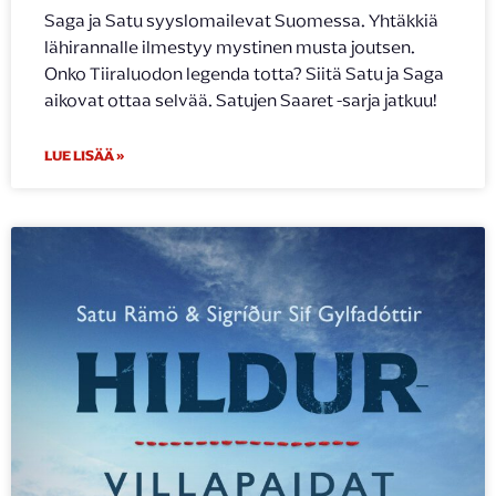
Saga ja Satu syyslomailevat Suomessa. Yhtäkkiä
lähirannalle ilmestyy mystinen musta joutsen.
Onko Tiiraluodon legenda totta? Siitä Satu ja Saga
aikovat ottaa selvää. Satujen Saaret -sarja jatkuu!
LUE LISÄÄ »