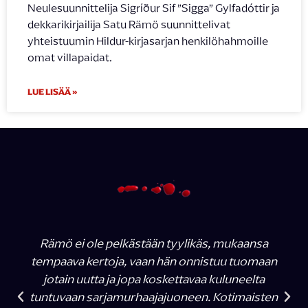
Neulesuunnittelija Sigríður Sif ”Sigga” Gylfadóttir ja
dekkarikirjailija Satu Rämö suunnittelivat
yhteistuumin Hildur-kirjasarjan henkilöhahmoille
omat villapaidat.
LUE LISÄÄ »
Rämö ei ole pelkästään tyylikäs, mukaansa
tempaava kertoja, vaan hän onnistuu tuomaan
jotain uutta ja jopa koskettavaa kuluneelta
tuntuvaan sarjamurhaajajuoneen. Kotimaisten