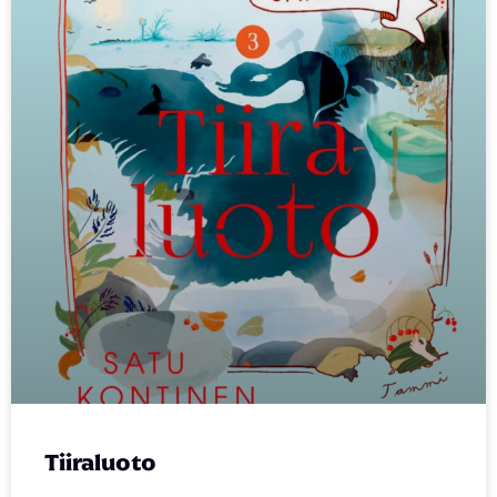
Tiiraluoto