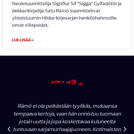
Neulesuunnittelija Sigríður Sif ”Sigga” Gylfadóttir ja
dekkarikirjailija Satu Rämö suunnittelivat
yhteistuumin Hildur-kirjasarjan henkilöhahmoille
omat villapaidat.
LUE LISÄÄ »
Rämö ei ole pelkästään tyylikäs, mukaansa
tempaava kertoja, vaan hän onnistuu tuomaan
jotain uutta ja jopa koskettavaa kuluneelta
tuntuvaan sarjamurhaajajuoneen. Kotimaisten