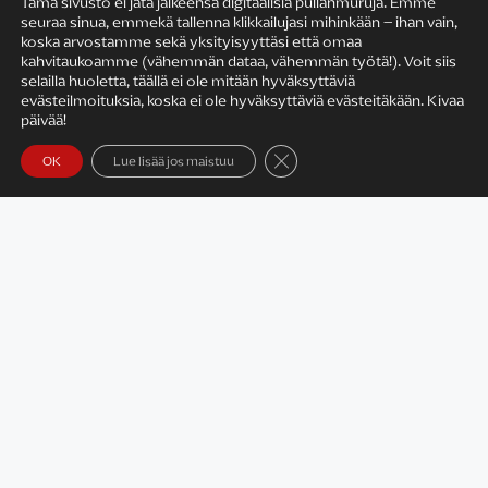
Tämä sivusto ei jätä jälkeensä digitaalisia pullanmuruja. Emme
seuraa sinua, emmekä tallenna klikkailujasi mihinkään – ihan vain,
KIRJAILIJAN TYÖ
koska arvostamme sekä yksityisyyttäsi että omaa
kahvitaukoamme (vähemmän dataa, vähemmän työtä!). Voit siis
selailla huoletta, täällä ei ole mitään hyväksyttäviä
evästeilmoituksia, koska ei ole hyväksyttäviä evästeitäkään. Kivaa
päivää!
Sulje evästebanneri
OK
Lue lisää jos maistuu
Satu Rämö – kirjailijavierailut
KIRJAT