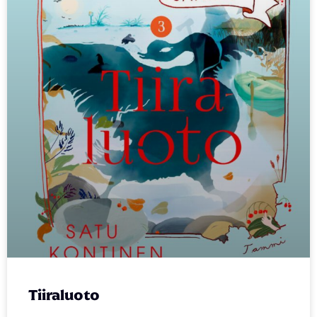
Tiiraluoto