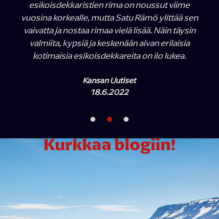
esikoisdekkaristien rima on noussut viime
vuosina korkealle, mutta Satu Rämö ylittää sen
vaivatta ja nostaa rimaa vielä lisää. Näin täysin
valmiita, kypsiä ja keskenään aivan erilaisia
kotimaisia esikoisdekkareita on ilo lukea.
Kansan Uutiset
18.6.2022
Kurkkaa blogiin!