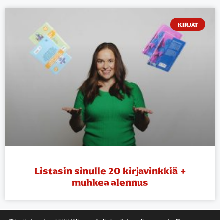
KIRJAT
Listasin sinulle 20 kirjavinkkiä +
muhkea alennus