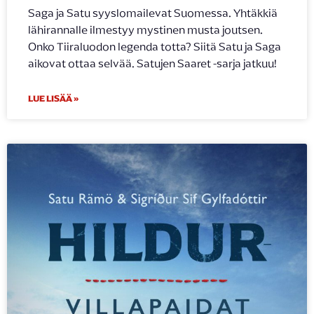
Saga ja Satu syyslomailevat Suomessa. Yhtäkkiä
lähirannalle ilmestyy mystinen musta joutsen.
Onko Tiiraluodon legenda totta? Siitä Satu ja Saga
aikovat ottaa selvää. Satujen Saaret -sarja jatkuu!
LUE LISÄÄ »