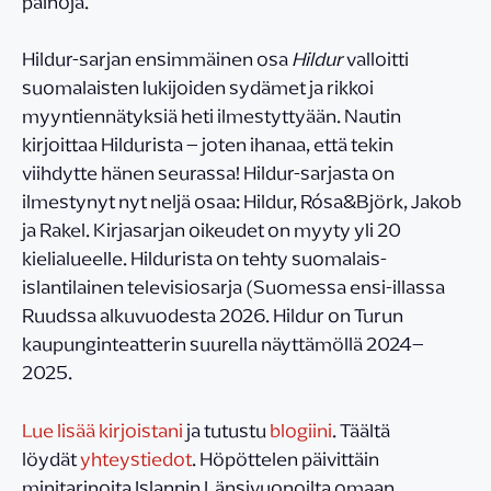
painoja.
Hildur-sarjan ensimmäinen osa
Hildur
valloitti
suomalaisten lukijoiden sydämet ja rikkoi
myyntiennätyksiä heti ilmestyttyään. Nautin
kirjoittaa Hildurista – joten ihanaa, että tekin
viihdytte hänen seurassa! Hildur-sarjasta on
ilmestynyt nyt neljä osaa: Hildur, Rósa&Björk, Jakob
ja Rakel. Kirjasarjan oikeudet on myyty yli 20
kielialueelle. Hildurista on tehty suomalais-
islantilainen televisiosarja (Suomessa ensi-illassa
Ruudssa alkuvuodesta 2026. Hildur on Turun
kaupunginteatterin suurella näyttämöllä 2024–
2025.
Lue lisää kirjoistani
ja tutustu
blogiini
. Täältä
löydät
yhteystiedot
. Höpöttelen päivittäin
minitarinoita Islannin Länsivuonoilta omaan