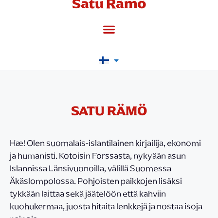
Satu Rämö
SATU RÄMÖ
Hæ! Olen suomalais-islantilainen kirjailija, ekonomi
ja humanisti. Kotoisin Forssasta, nykyään asun
Islannissa Länsivuonoilla, välillä Suomessa
Äkäslompolossa. Pohjoisten paikkojen lisäksi
tykkään laittaa sekä jäätelöön että kahviin
kuohukermaa, juosta hitaita lenkkejä ja nostaa isoja