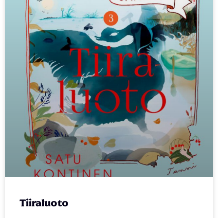
Tiiraluoto