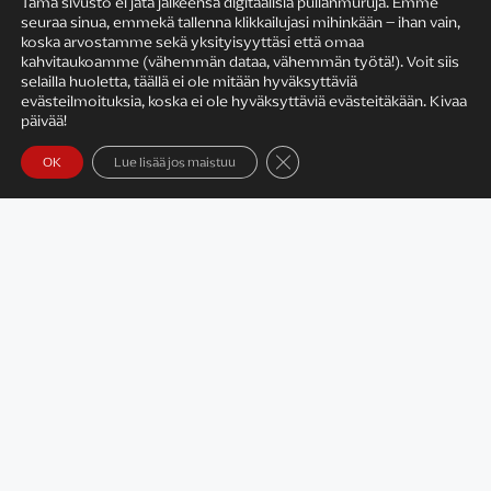
Tämä sivusto ei jätä jälkeensä digitaalisia pullanmuruja. Emme
seuraa sinua, emmekä tallenna klikkailujasi mihinkään – ihan vain,
KIRJAILIJAN TYÖ
koska arvostamme sekä yksityisyyttäsi että omaa
kahvitaukoamme (vähemmän dataa, vähemmän työtä!). Voit siis
selailla huoletta, täällä ei ole mitään hyväksyttäviä
evästeilmoituksia, koska ei ole hyväksyttäviä evästeitäkään. Kivaa
päivää!
Sulje evästebanneri
OK
Lue lisää jos maistuu
Satu Rämö – kirjailijavierailut
KIRJAT