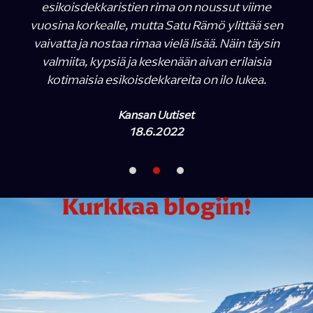
esikoisdekkaristien rima on noussut viime
vuosina korkealle, mutta Satu Rämö ylittää sen
vaivatta ja nostaa rimaa vielä lisää. Näin täysin
valmiita, kypsiä ja keskenään aivan erilaisia
kotimaisia esikoisdekkareita on ilo lukea.
Kansan Uutiset
18.6.2022
Kurkkaa blogiin!