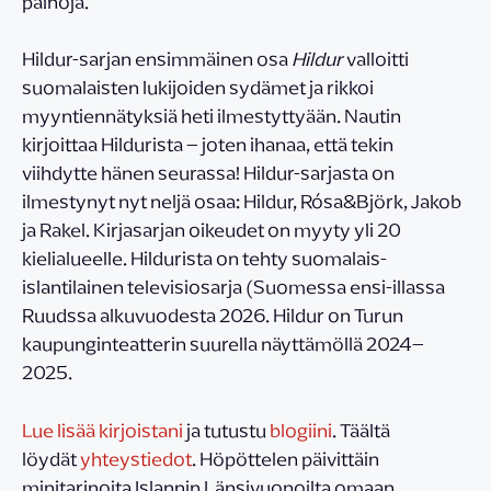
painoja.
Hildur-sarjan ensimmäinen osa
Hildur
valloitti
suomalaisten lukijoiden sydämet ja rikkoi
myyntiennätyksiä heti ilmestyttyään. Nautin
kirjoittaa Hildurista – joten ihanaa, että tekin
viihdytte hänen seurassa! Hildur-sarjasta on
ilmestynyt nyt neljä osaa: Hildur, Rósa&Björk, Jakob
ja Rakel. Kirjasarjan oikeudet on myyty yli 20
kielialueelle. Hildurista on tehty suomalais-
islantilainen televisiosarja (Suomessa ensi-illassa
Ruudssa alkuvuodesta 2026. Hildur on Turun
kaupunginteatterin suurella näyttämöllä 2024–
2025.
Lue lisää kirjoistani
ja tutustu
blogiini
. Täältä
löydät
yhteystiedot
. Höpöttelen päivittäin
minitarinoita Islannin Länsivuonoilta omaan