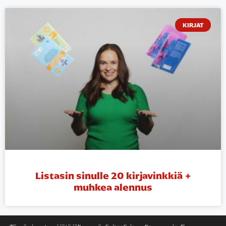
KIRJAT
Listasin sinulle 20 kirjavinkkiä +
muhkea alennus