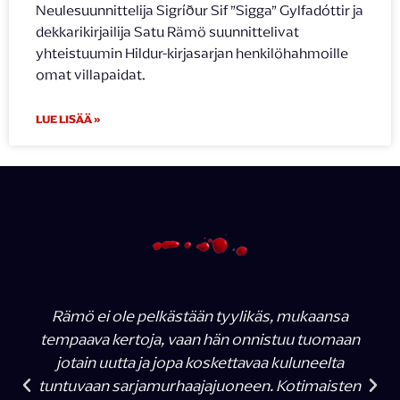
Neulesuunnittelija Sigríður Sif ”Sigga” Gylfadóttir ja
dekkarikirjailija Satu Rämö suunnittelivat
yhteistuumin Hildur-kirjasarjan henkilöhahmoille
omat villapaidat.
LUE LISÄÄ »
Rämö ei ole pelkästään tyylikäs, mukaansa
tempaava kertoja, vaan hän onnistuu tuomaan
jotain uutta ja jopa koskettavaa kuluneelta
tuntuvaan sarjamurhaajajuoneen. Kotimaisten