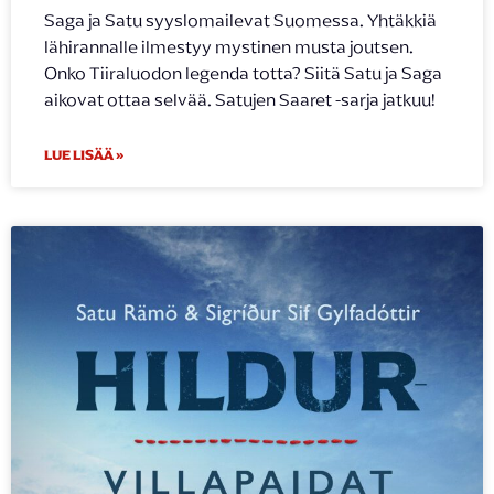
Saga ja Satu syyslomailevat Suomessa. Yhtäkkiä
lähirannalle ilmestyy mystinen musta joutsen.
Onko Tiiraluodon legenda totta? Siitä Satu ja Saga
aikovat ottaa selvää. Satujen Saaret -sarja jatkuu!
LUE LISÄÄ »