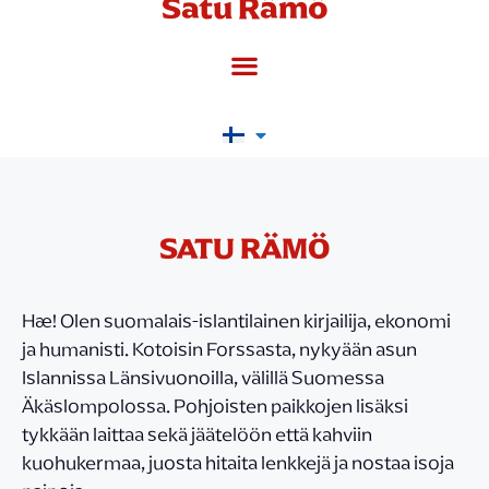
Satu Rämö
SATU RÄMÖ
Hæ! Olen suomalais-islantilainen kirjailija, ekonomi
ja humanisti. Kotoisin Forssasta, nykyään asun
Islannissa Länsivuonoilla, välillä Suomessa
Äkäslompolossa. Pohjoisten paikkojen lisäksi
tykkään laittaa sekä jäätelöön että kahviin
kuohukermaa, juosta hitaita lenkkejä ja nostaa isoja