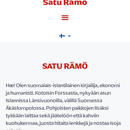
Satu Rämö
SATU RÄMÖ
Hæ! Olen suomalais-islantilainen kirjailija, ekonomi
ja humanisti. Kotoisin Forssasta, nykyään asun
Islannissa Länsivuonoilla, välillä Suomessa
Äkäslompolossa. Pohjoisten paikkojen lisäksi
tykkään laittaa sekä jäätelöön että kahviin
kuohukermaa, juosta hitaita lenkkejä ja nostaa isoja