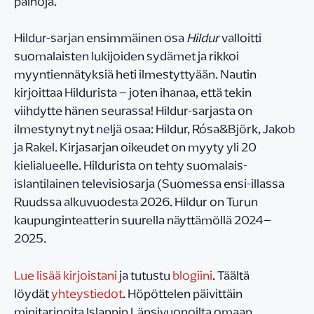
painoja.
Hildur-sarjan ensimmäinen osa
Hildur
valloitti
suomalaisten lukijoiden sydämet ja rikkoi
myyntiennätyksiä heti ilmestyttyään. Nautin
kirjoittaa Hildurista – joten ihanaa, että tekin
viihdytte hänen seurassa! Hildur-sarjasta on
ilmestynyt nyt neljä osaa: Hildur, Rósa&Björk, Jakob
ja Rakel. Kirjasarjan oikeudet on myyty yli 20
kielialueelle. Hildurista on tehty suomalais-
islantilainen televisiosarja (Suomessa ensi-illassa
Ruudssa alkuvuodesta 2026. Hildur on Turun
kaupunginteatterin suurella näyttämöllä 2024–
2025.
Lue lisää kirjoistani
ja tutustu
blogiini
. Täältä
löydät
yhteystiedot
. Höpöttelen päivittäin
minitarinoita Islannin Länsivuonoilta omaan