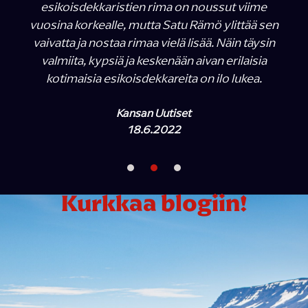
esikoisdekkaristien rima on noussut viime
vuosina korkealle, mutta Satu Rämö ylittää sen
vaivatta ja nostaa rimaa vielä lisää. Näin täysin
valmiita, kypsiä ja keskenään aivan erilaisia
kotimaisia esikoisdekkareita on ilo lukea.
Kansan Uutiset
18.6.2022
Kurkkaa blogiin!