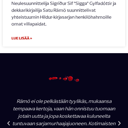
Neulesuunnittelija Sigríður Sif ”Sigga” Gylfadóttir ja
dekkarikirjailija Satu Rämö suunnittelivat
yhteistuumin Hildur-kirjasarjan henkilöhahmoille
omat villapaidat.
LUE LISÄÄ »
Rämö ei ole pelkästään tyylikäs, mukaansa
tempaava kertoja, vaan hän onnistuu tuomaan
jotain uutta ja jopa koskettavaa kuluneelta
tuntuvaan sarjamurhaajajuoneen. Kotimaisten