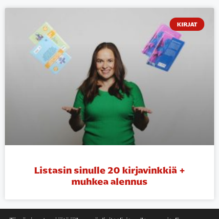
KIRJAT
Listasin sinulle 20 kirjavinkkiä +
muhkea alennus