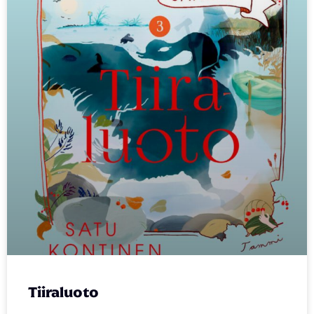
Tiiraluoto