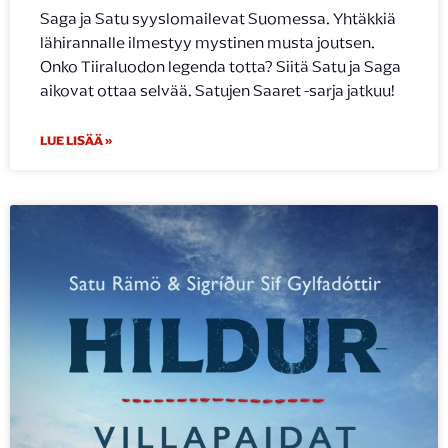
Saga ja Satu syyslomailevat Suomessa. Yhtäkkiä
lähirannalle ilmestyy mystinen musta joutsen.
Onko Tiiraluodon legenda totta? Siitä Satu ja Saga
aikovat ottaa selvää. Satujen Saaret -sarja jatkuu!
LUE LISÄÄ »