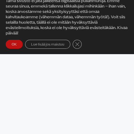
Tämä sivusto ei jätä jälkeensä digitaalisia pullanmuruja. Emme
seuraa sinua, emmekä tallenna klikkailujasi mihinkään – ihan vain,
KIRJAILIJAN TYÖ
koska arvostamme sekä yksityisyyttäsi että omaa
kahvitaukoamme (vähemmän dataa, vähemmän työtä!). Voit siis
selailla huoletta, täällä ei ole mitään hyväksyttäviä
evästeilmoituksia, koska ei ole hyväksyttäviä evästeitäkään. Kivaa
päivää!
Sulje evästebanneri
OK
Lue lisää jos maistuu
Satu Rämö – kirjailijavierailut
KIRJAT