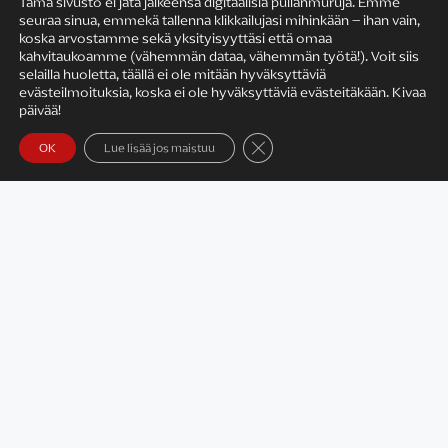
Tämä sivusto ei jätä jälkeensä digitaalisia pullanmuruja. Emme
seuraa sinua, emmekä tallenna klikkailujasi mihinkään – ihan vain,
KIRJAILIJAN TYÖ
koska arvostamme sekä yksityisyyttäsi että omaa
kahvitaukoamme (vähemmän dataa, vähemmän työtä!). Voit siis
selailla huoletta, täällä ei ole mitään hyväksyttäviä
evästeilmoituksia, koska ei ole hyväksyttäviä evästeitäkään. Kivaa
päivää!
Sulje evästebanneri
OK
Lue lisää jos maistuu
Satu Rämö – kirjailijavierailut
KIRJAT