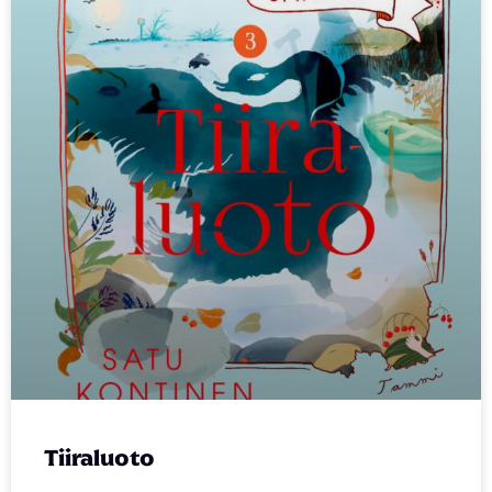
Tiiraluoto