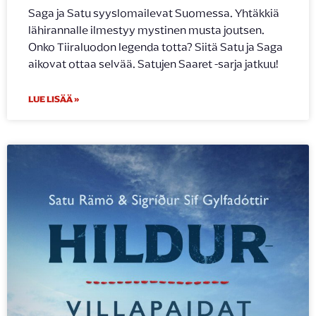
Saga ja Satu syyslomailevat Suomessa. Yhtäkkiä
lähirannalle ilmestyy mystinen musta joutsen.
Onko Tiiraluodon legenda totta? Siitä Satu ja Saga
aikovat ottaa selvää. Satujen Saaret -sarja jatkuu!
LUE LISÄÄ »