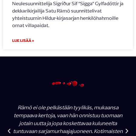
Neulesuunnittelija Sigríður Sif ”Sigga” Gylfadóttir ja
dekkarikirjailija Satu Rämö suunnittelivat
yhteistuumin Hildur-kirjasarjan henkilöhahmoille
omat villapaidat.
LUE LISÄÄ »
Rämö ei ole pelkästään tyylikäs, mukaansa
tempaava kertoja, vaan hän onnistuu tuomaan
jotain uutta ja jopa koskettavaa kuluneelta
tuntuvaan sarjamurhaajajuoneen. Kotimaisten