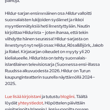
painoja.
Hildur-sarjan ensimmäinen osa
Hildur
valloitti
suomalaisten lukijoiden sydämet ja rikkoi
myyntiennätyksiä heti ilmestyttyään. Nautin
kirjoittaa Hildurista – joten ihanaa, että tekin
viihdytte hänen seurassa! Hildur-sarjasta on
ilmestynyt nyt neljä osaa: Hildur, Rósa&Björk, Jakob
ja Rakel. Kirjasarjan oikeudet on myyty yli 20
kielialueelle. Hildurista on tehty suomalais-
islantilainen televisiosarja (Suomessa ensi-illassa
Ruudssa alkuvuodesta 2026. Hildur on Turun
kaupunginteatterin suurella näyttämöllä 2024–
2025.
Lue lisää kirjoistani
ja tutustu
blogiini
. Täältä
löydät
yhteystiedot
. Höpöttelen päivittäin
minitarinoita Islannin Länsivuonoilta omaan