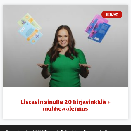
KIRJAT
Listasin sinulle 20 kirjavinkkiä +
muhkea alennus