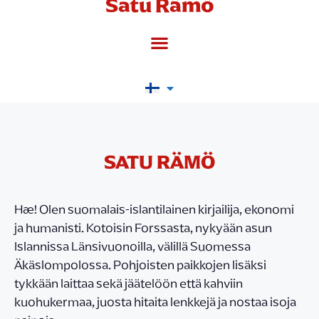
Satu Rämö
SATU RÄMÖ
Hæ! Olen suomalais-islantilainen kirjailija, ekonomi
ja humanisti. Kotoisin Forssasta, nykyään asun
Islannissa Länsivuonoilla, välillä Suomessa
Äkäslompolossa. Pohjoisten paikkojen lisäksi
tykkään laittaa sekä jäätelöön että kahviin
kuohukermaa, juosta hitaita lenkkejä ja nostaa isoja