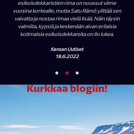
esikoisdekkaristien rima on noussut viime
vuosina korkealle, mutta Satu Rämö ylittää sen
vaivatta ja nostaa rimaa vielä lisää. Näin täysin
valmiita, kypsiä ja keskenään aivan erilaisia
kotimaisia esikoisdekkareita on ilo lukea.
Kansan Uutiset
18.6.2022
Kurkkaa blogiin!