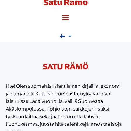
Satu Rämö
SATU RÄMÖ
Hæ! Olen suomalais-islantilainen kirjailija, ekonomi
ja humanisti. Kotoisin Forssasta, nykyään asun
Islannissa Länsivuonoilla, välillä Suomessa
Äkäslompolossa. Pohjoisten paikkojen lisäksi
tykkään laittaa sekä jäätelöön että kahviin
kuohukermaa, juosta hitaita lenkkejä ja nostaa isoja