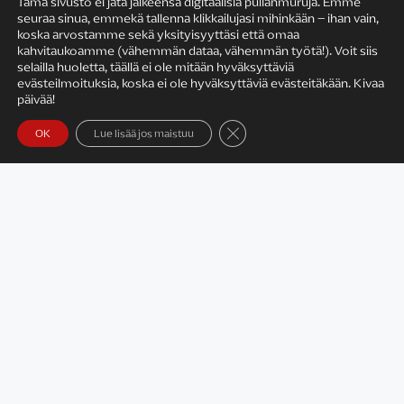
Tämä sivusto ei jätä jälkeensä digitaalisia pullanmuruja. Emme
seuraa sinua, emmekä tallenna klikkailujasi mihinkään – ihan vain,
KIRJAILIJAN TYÖ
koska arvostamme sekä yksityisyyttäsi että omaa
kahvitaukoamme (vähemmän dataa, vähemmän työtä!). Voit siis
selailla huoletta, täällä ei ole mitään hyväksyttäviä
evästeilmoituksia, koska ei ole hyväksyttäviä evästeitäkään. Kivaa
päivää!
Sulje evästebanneri
OK
Lue lisää jos maistuu
Satu Rämö – kirjailijavierailut
KIRJAT