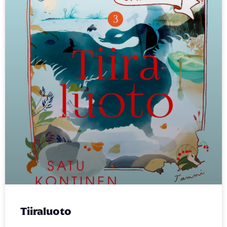
Tiiraluoto