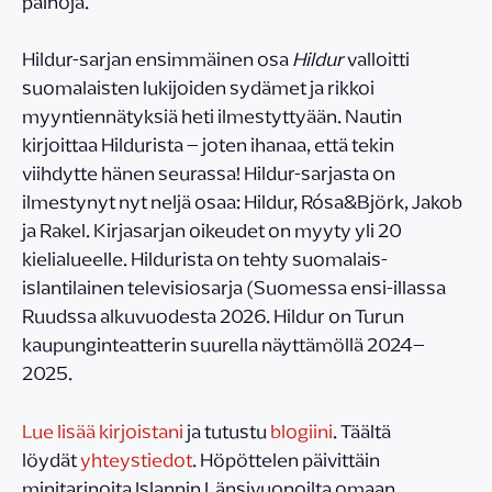
painoja.
Hildur-sarjan ensimmäinen osa
Hildur
valloitti
suomalaisten lukijoiden sydämet ja rikkoi
myyntiennätyksiä heti ilmestyttyään. Nautin
kirjoittaa Hildurista – joten ihanaa, että tekin
viihdytte hänen seurassa! Hildur-sarjasta on
ilmestynyt nyt neljä osaa: Hildur, Rósa&Björk, Jakob
ja Rakel. Kirjasarjan oikeudet on myyty yli 20
kielialueelle. Hildurista on tehty suomalais-
islantilainen televisiosarja (Suomessa ensi-illassa
Ruudssa alkuvuodesta 2026. Hildur on Turun
kaupunginteatterin suurella näyttämöllä 2024–
2025.
Lue lisää kirjoistani
ja tutustu
blogiini
. Täältä
löydät
yhteystiedot
. Höpöttelen päivittäin
minitarinoita Islannin Länsivuonoilta omaan