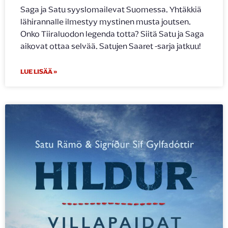
Saga ja Satu syyslomailevat Suomessa. Yhtäkkiä
lähirannalle ilmestyy mystinen musta joutsen.
Onko Tiiraluodon legenda totta? Siitä Satu ja Saga
aikovat ottaa selvää. Satujen Saaret -sarja jatkuu!
LUE LISÄÄ »