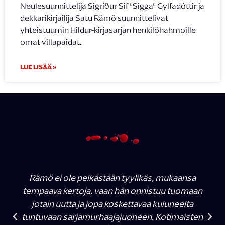
Neulesuunnittelija Sigríður Sif ”Sigga” Gylfadóttir ja
dekkarikirjailija Satu Rämö suunnittelivat
yhteistuumin Hildur-kirjasarjan henkilöhahmoille
omat villapaidat.
LUE LISÄÄ »
Rämö ei ole pelkästään tyylikäs, mukaansa
tempaava kertoja, vaan hän onnistuu tuomaan
jotain uutta ja jopa koskettavaa kuluneelta
tuntuvaan sarjamurhaajajuoneen. Kotimaisten