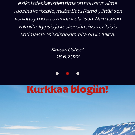
esikoisdekkaristien rima on noussut viime
vuosina korkealle, mutta Satu Rämö ylittää sen
vaivatta ja nostaa rimaa vielä lisää. Näin täysin
valmiita, kypsiä ja keskenään aivan erilaisia
kotimaisia esikoisdekkareita on ilo lukea.
Kansan Uutiset
18.6.2022
Kurkkaa blogiin!