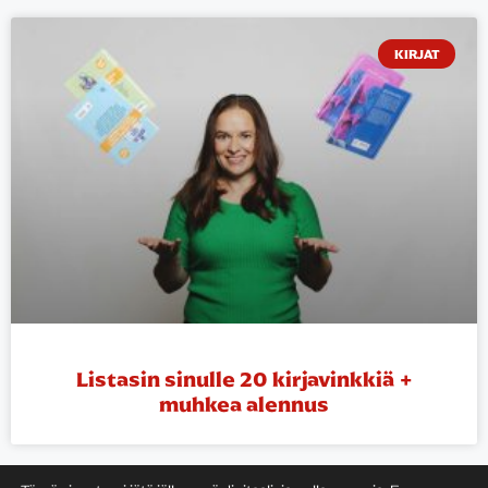
KIRJAT
Listasin sinulle 20 kirjavinkkiä +
muhkea alennus